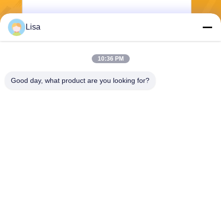
Lisa
Senden Sie
10:36 PM
Good day, what product are you looking for?
Shanghai Tankii Alloy Material Co.,Ltd
east@tankii.com
86-21-56110178
1900 Mudanjiang Road, Bez
irk Baoshan, 201999, Shang
hai, China