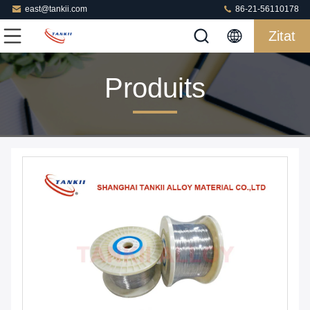
east@tankii.com
86-21-56110178
Zitat
Produits