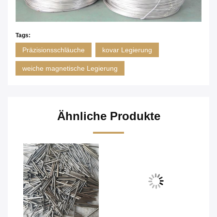
Tags:
Präzisionsschläuche
kovar Legierung
weiche magnetische Legierung
Ähnliche Produkte