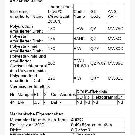
Art der Isolierung
Thermisches
Isolierung-
LevelºC
Code-
GB-
ANSI.
emaillierter Name
(Arbeitszeit
Name
Code
ART
2000h)
Polyurethan
130
UEW
QA
MW75C
emaillierter Draht
Polyester
155
BANK
QZ
MW5C
emaillierter Draht
Polyester-Imid
180
EIW
QZY
MW30C
emaillierter Draht
Polyester-Imid und
emaillierter
EIWH
200
QZY/XY
MW35C
Zweischichtendraht
(DFWF)
des Polyamidimids
Polyamid-Imid
220
AIW
QXY
MW81C
emaillierter Draht
Chemischer Inhalt, %
ROHS-Richtlinie
Ni
Mangan
F.E.
Si
Cu
Anderes
CD
Pb
Hektogramm
Cr
44
1%
0,5
-
Bal
-
Nd
Nd
Nd
Nd
Mechanische Eigenschaften
Maximaler Dauerbetrieb Temp
400ºC
Resisivity an 20ºC
0.49±5%ohm mm2/m
Dichte
8,9 g/cm3