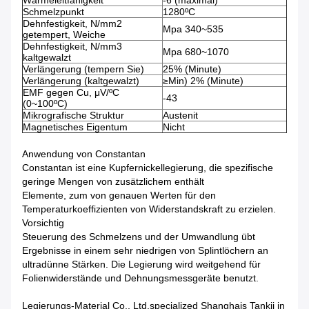
Wärmeleitfähigkeit
-6 (maximal)
Schmelzpunkt
1280ºC
Dehnfestigkeit, N/mm2
Mpa 340~535
getempert, Weiche
Dehnfestigkeit, N/mm3
Mpa 680~1070
kaltgewalzt
Verlängerung (tempern Sie)
25% (Minute)
Verlängerung (kaltgewalzt)
≥Min) 2% (Minute)
EMF gegen Cu, μV/ºC
-43
(0~100ºC)
Mikrografische Struktur
Austenit
Magnetisches Eigentum
Nicht
Anwendung von Constantan
Constantan ist eine Kupfernickellegierung, die spezifische
geringe Mengen von zusätzlichem enthält
Elemente, zum von genauen Werten für den
Temperaturkoeffizienten von Widerstandskraft zu erzielen.
Vorsichtig
Steuerung des Schmelzens und der Umwandlung übt
Ergebnisse in einem sehr niedrigen von Splintlöchern an
ultradünne Stärken. Die Legierung wird weitgehend für
Folienwiderstände und Dehnungsmessgeräte benutzt.
Legierungs-Material Co., Ltd.specialized Shanghais Tankii in