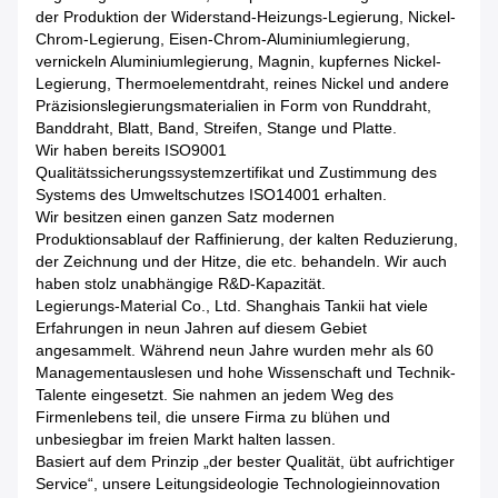
der Produktion der Widerstand-Heizungs-Legierung, Nickel-
Chrom-Legierung, Eisen-Chrom-Aluminiumlegierung,
vernickeln Aluminiumlegierung, Magnin, kupfernes Nickel-
Legierung, Thermoelementdraht, reines Nickel und andere
Präzisionslegierungsmaterialien in Form von Runddraht,
Banddraht, Blatt, Band, Streifen, Stange und Platte.
Wir haben bereits ISO9001
Qualitätssicherungssystemzertifikat und Zustimmung des
Systems des Umweltschutzes ISO14001 erhalten.
Wir besitzen einen ganzen Satz modernen
Produktionsablauf der Raffinierung, der kalten Reduzierung,
der Zeichnung und der Hitze, die etc. behandeln. Wir auch
haben stolz unabhängige R&D-Kapazität.
Legierungs-Material Co., Ltd. Shanghais Tankii hat viele
Erfahrungen in neun Jahren auf diesem Gebiet
angesammelt. Während neun Jahre wurden mehr als 60
Managementauslesen und hohe Wissenschaft und Technik-
Talente eingesetzt. Sie nahmen an jedem Weg des
Firmenlebens teil, die unsere Firma zu blühen und
unbesiegbar im freien Markt halten lassen.
Basiert auf dem Prinzip „der bester Qualität, übt aufrichtiger
Service“, unsere Leitungsideologie Technologieinnovation