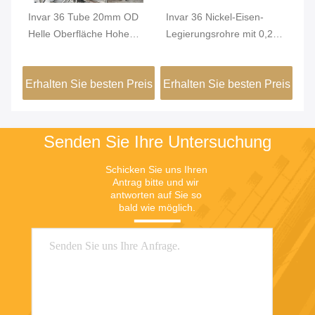
Invar 36 Tube 20mm OD
Invar 36 Nickel-Eisen-
Ro
s
Helle Oberfläche Hohe
Legierungsrohre mit 0,2
Ei
Dimension Stabilität
mm min.
Di
FeNi36 Legierung
Außendurchmesser und
Ko
eis
Erhalten Sie besten Preis
Erhalten Sie besten Preis
Er
Präzisionsröhren
heller Oberfläche für hohe
fü
Dimensionsstabilität in
grünen Gebäuden
Senden Sie Ihre Untersuchung
Schicken Sie uns Ihren 
Antrag bitte und wir 
antworten auf Sie so 
bald wie möglich.