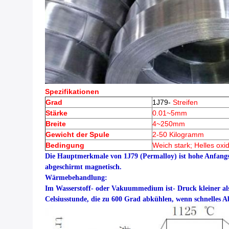
Spezifikationen
Grad
1J79-
Streifen
Stärke
0.01~5mm
Breite
4~250mm
Gewicht der Spule
2-50 Kilogramm
Bedingung
Weich stark; Helles oxid
Die Hauptmerkmale von 1J79 (Permalloy) ist hohe Anfangs
abgeschirmt magnetisch.
Wärmebehandlung:
Im Wasserstoff- oder Vakuummedium ist- Druck kleiner als
Celsiusstunde, die zu 600 Grad abkühlen, wenn schnelles