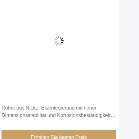
Rohre aus Nickel-Eisenlegierung mit hoher
FeNi
Dimensionsstabilität und Korrosionsbeständigkeit
Hell
für Präzisionsinstrumente
Prä
Erhalten Sie besten Preis