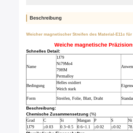
Beschreibung
Weicher magnetischer Streifen des Material-E11c fü
Weiche magnetische Präzisions
Schnelles Detail:
1J79
Ni79Mo4
Name
Anwen
79НМ
Permalloy
Helles oxidiert
Bedingung
Eigens
Weich stark
Form
Streifen, Folie, Blatt, Draht
Standa
Beschreibung:
Chemische Zusammensetzung
(%)
Grad
C
Si
Mangan
P
S
Ni
1J79
≤0.03
0.3~0.5
0.6~1.1
≤0.02
≤0.02
78