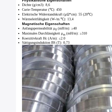
Physikalische Eigenschaften
Dichte (g/cm3): 8,6
Curie-Temperatur (℃): 450
Elektrische Widerstandskraft (μΩ*cm): 55 (20℃)
Wärmeleitfähigkeit (W-/m.℃): 13,4
Magnetische Eigenschaften
Anfangspermeabilität μ
(mH/m): ≥40
0
Maximales Durchlässigkeit μ
(mH/m): ≥310
m
Koerzitivkraft Hc (A/m): ≤2.0
Sättigungsinduktion BS (T): 0,73