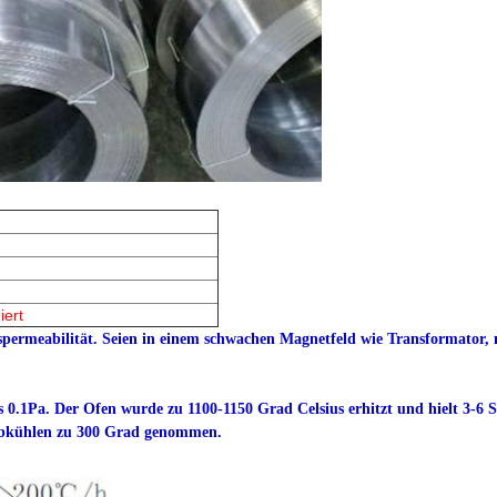
iert
permeabilität. Seien in einem schwachen Magnetfeld wie Transformator,
 0.1Pa. Der Ofen wurde zu 1100-1150 Grad Celsius erhitzt und hielt 3-6
 Abkühlen zu 300 Grad genommen.