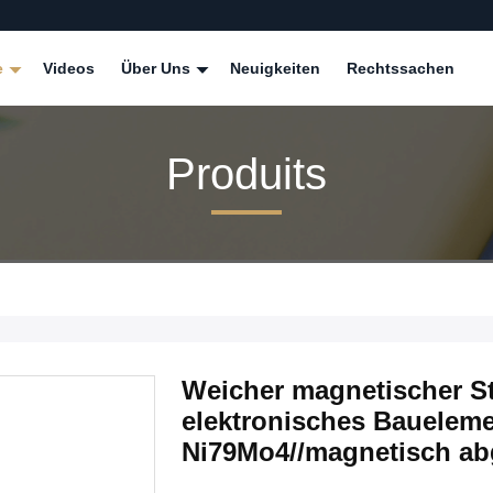
e
Videos
Über Uns
Neuigkeiten
Rechtssachen
Produits
Weicher magnetischer Str
elektronisches Baueleme
Ni79Mo4//magnetisch ab