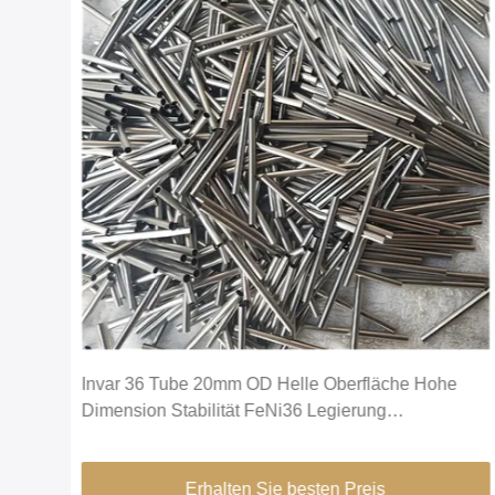
is
Invar 36 Tube 20mm OD Helle Oberfläche Hohe
Dimension Stabilität FeNi36 Legierung
Präzisionsröhren
Erhalten Sie besten Preis