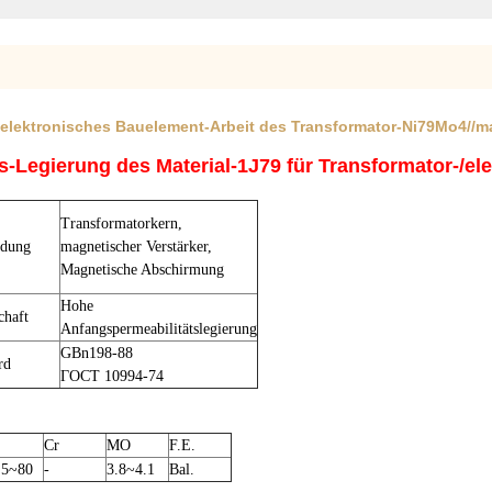
r elektronisches Bauelement-Arbeit des Transformator-Ni79Mo4//
-Legierung des Material-1J79 für Transformator-/el
Transformatorkern,
dung
magnetischer Verstärker,
Magnetische Abschirmung
Hohe
chaft
Anfangspermeabilitätslegierung
GBn198-88
rd
ГОСТ 10994-74
Cr
MO
F.E.
.5~80
-
3.8~4.1
Bal.