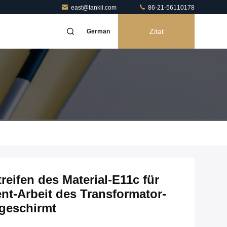
east@tankii.com
86-21-56110178
Zitat
German
eifen des Material-E11c für
nt-Arbeit des Transformator-
geschirmt