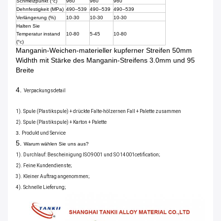
Schmelzpunkt (°c)
960
960
960
Dehnfestigkeit (MPa)
490--539
490--539
490--539
Verlängerung (%)
10-30
10-30
10-30
Halten Sie
Temperatur instand
10-80
5-45
10-80
(°c)
Manganin-Weichen-materieller kupferner Streifen 50mm
Widhth mit Stärke des Manganin-Streifens 3.0mm und 95
Breite
4.
Verpackungsdetail
1). Spule (Plastikspule) + drückte Falte-hölzernen Fall + Palette zusammen
2). Spule (Plastikspule) + Karton + Palette
3.
Produkt und Service
5.
Warum wählen Sie uns aus?
1). Durchlauf: Bescheinigung ISO9001 und SO14001cetification;
2). Feine Kundendienste;
3). Kleiner Auftrag angenommen;
4). Schnelle Lieferung;