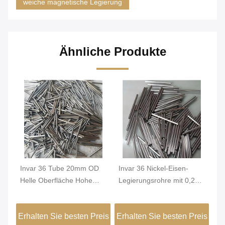
weiche magnetische Legierung
Ähnliche Produkte
Invar 36 Tube 20mm OD
Invar 36 Nickel-Eisen-
Ro
s
Helle Oberfläche Hohe
Legierungsrohre mit 0,2
Ei
Dimension Stabilität
mm min.
Di
FeNi36 Legierung
Außendurchmesser und
Ko
eis
Erhalten Sie besten Preis
Erhalten Sie besten Preis
Er
Präzisionsröhren
heller Oberfläche für hohe
fü