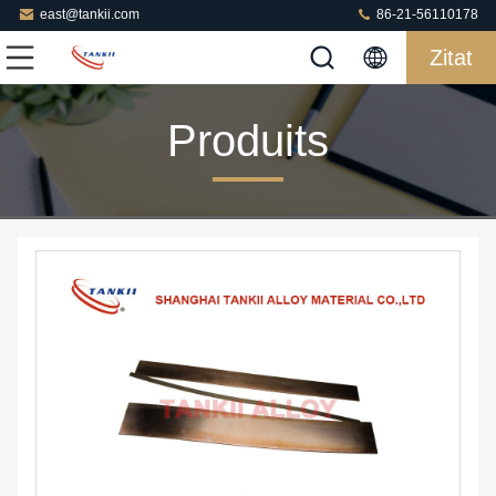
east@tankii.com
86-21-56110178
Zitat
Produits