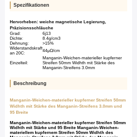
Spezifikationen
Hervorheben:
weiche magnetische Legierung
,
Präzisionsschläuche
Grad:
6j13
Dichte:
8.4g/cm3
Dehnung:
>15%
Widerstandskraft
44μΩ/cm
an 20C:
Manganin-Weichen-materieller kupferner
Einzelteil:
Streifen 50mm Widhth mit Stärke des
Manganin-Streifens 3.0mm
Beschreibung
Manganin-Weichen-materieller kupferner Streifen 50mm
Widhth mit Stärke des Manganin-Streifens 3.0mm und
95 Breite
Manganin-Weichen-materieller kupferner Streifen 50mm
Widhth mit Stärke und 95 Breite Manganin-Weichen-
materiellem kupfernem Streifen 50mm Widhth des