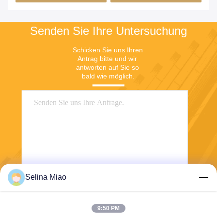
Dimensionsstabilität in
grünen Gebäuden
Senden Sie Ihre Untersuchung
Schicken Sie uns Ihren 
Antrag bitte und wir 
antworten auf Sie so 
bald wie möglich.
Selina Miao
Senden Sie
9:50 PM