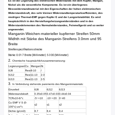
Es ist die Legierung des elektrischen Widerstands mit dem Kupfer, Mangan,
Nickel als die wesentliche Komponente. Es ist ein überlegenes
Messwiderstandmaterial mit den Eigenschaften der hohen elektronischen
Widerstandskraft, des sehr kleinen Widerstandtemperaturkoeffizienten, des
niedrigen Thermal-EMF gegen Kupfer E und der Langzeitstabilität. Es wird
hauptsächlich in den Herstellungsheizungswiderständen und in den
Widerstandelementen des Normalwiderstandes, Feinmeßgerät und so weiter
angewendet.
Manganin-Weichen-materieller kupferner Streifen 50mm
Widhth mit Stärke des Manganin-Streifens 3.0mm und 95
Breite
Streifenspezifikationsstrecke
Stärke: 0.01-7 Breite (Millimeter): 5-300 (Millimeter)
2.
Chemische hauptsächlichzusammensetzung:
Legierungsart
Cu
Mangan
Ni
6J8
Rest
8-10
/
6J12
Rest
11-13
2-3
6J13
Rest
11-13
2-5
3.
In Verbindung stehende parements des Manganinmaterials:
Einzelteil
6J8
6J12
6J13
Widerstandskraft
0.35±0.05
0.47±0.03
0.44±0.04
TCRx10-6/°c
-5~+10
-10~+20
0~40
Cu EMF V S (0-
≤2
≤1
≤2
100°c) uv/°c
Dichte (g/cm3)
8,7
8,4
8,4