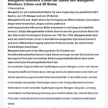
Manganin-Streifens 3.0mm mit Stärke des Manganin-
Streifens 3.0mm und 95 Breite
1.Description
Manganin ist ein trademarked Name für eine Legierung von gewöhnlich 86%
Kupfer, von 12% Mangan und von 2% Nickel.
Manganinfolie und -draht wird in der Fertigung von Widerständen, besonders
Amperemeterweichen, wegen seines praktisch
nulltemperaturkoeffizienten Widerstandswerts und Langzeitstabilität
benutzt. Einige Manganinwiderstände dienten als die gesetzliche Norm für
das Ohm in den Vereinigten Staaten von 1901 bis 1990. Manganindraht wird
auch als elektrischer Leiter in den kälteerzeugenden Systemen benutzt
und setzt Wärmeübertragung zwischen Punkten herab, die elektrische
Verbindungen benötigen.
Manganin wird auch in den Messgeräten für Studien von
Hochdruckdruckwellen benutzt (wie denen erzeugt von der Detonation von
Sprengstoffen) weil sie niedrige Belastungsempfindlichkeit aber hohe
hydrostatische Druckempfindlichkeit hat.
Die markierten Eigenschaften der Kupferlegierung des Mangans ist ein sehr kleiner
Temperaturkoeffizient Widerstand, niedrige identische elektromotorische Kraft und
hat die spezielle ausgezeichnete Widerstandstabilität. In der elektrischen und des
Instrumentes messenden Technologie sowie in der Festpunkteinheit mit einem
Widerstand ist weit verbreitet. Kupferlegierung des Mangans hat gutes, Leistung
schweißend und Bearbeitungsleistung, kann die feine Seide, das rollende Stück, die
Folie, aber schlechte die Korrosionsbeständigkeit und den Oxidationswiderstand
bilden.