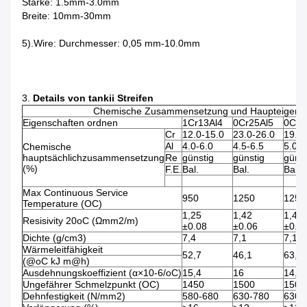
Stärke: 1.5mm-3.0mm
Breite: 10mm-30mm
5).Wire: Durchmesser: 0,05 mm-10.0mm
3.
Details von tankii Streifen
Chemische Zusammensetzung und Haupteigentum
Eigenschaften ordnen
1Cr13Al4
0Cr25Al5
0Cr2
Cr
12.0-15.0
23.0-26.0
19.0-
Al
4.0-6.0
4.5-6.5
5.0-7
Chemische
hauptsächlichzusammensetzung
Re
günstig
günstig
günst
(%)
F.E.
Bal.
Bal.
Bal.
Max Continuous Service
950
1250
1250
Temperature (OC)
1,25
1,42
1,42
Resisivity 20oC (Ωmm2/m)
±0.08
±0.06
±0.0
Dichte (g/cm3)
7,4
7,1
7,16
Wärmeleitfähigkeit
52,7
46,1
63,2
(@oC kJ m@h)
Ausdehnungskoeffizient (α×10-6/oC)
15,4
16
14,7
Ungefährer Schmelzpunkt (OC)
1450
1500
1500
Dehnfestigkeit (N/mm2)
580-680
630-780
630-