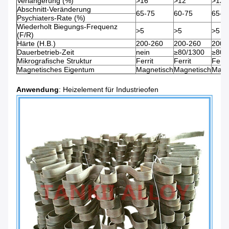
Verlängerung (%)
>16
>12
>12
Abschnitt-Veränderung
65-75
60-75
65-7
Psychiaters-Rate (%)
Wiederholt Biegungs-Frequenz
>5
>5
>5
(F/R)
Härte (H.B.)
200-260
200-260
200-
Dauerbetrieb-Zeit
nein
≥80/1300
≥80/
Mikrografische Struktur
Ferrit
Ferrit
Ferrit
Magnetisches Eigentum
Magnetisch
Magnetisch
Magn
Anwendung
: Heizelement für Industrieofen