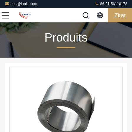
east@tankii.com
86-21-56110178
Zitat
Produits