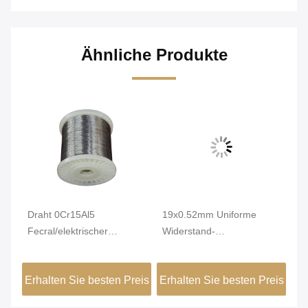
Ähnliche Produkte
Draht 0Cr15Al5
19x0.52mm Uniforme
He
Fecral/elektrischer
Widerstand-
Hi
r
hitzebeständiger Draht für
angeschwemmtes
ve
Ofen
Drahtseil für Heizelemente
kl
eis
Erhalten Sie besten Preis
Erhalten Sie besten Preis
Er