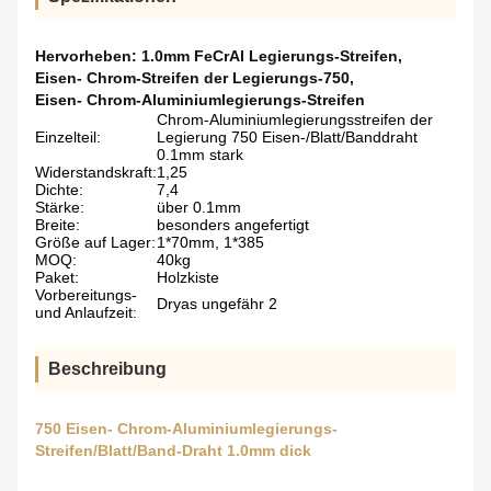
Hervorheben:
1.0mm FeCrAl Legierungs-Streifen
,
Eisen- Chrom-Streifen der Legierungs-750
,
Eisen- Chrom-Aluminiumlegierungs-Streifen
Chrom-Aluminiumlegierungsstreifen der
Einzelteil:
Legierung 750 Eisen-/Blatt/Banddraht
0.1mm stark
Widerstandskraft:
1,25
Dichte:
7,4
Stärke:
über 0.1mm
Breite:
besonders angefertigt
Größe auf Lager:
1*70mm, 1*385
MOQ:
40kg
Paket:
Holzkiste
Vorbereitungs-
Dryas ungefähr 2
und Anlaufzeit:
Beschreibung
750 Eisen- Chrom-Aluminiumlegierungs-
Streifen/Blatt/Band-Draht 1.0mm dick