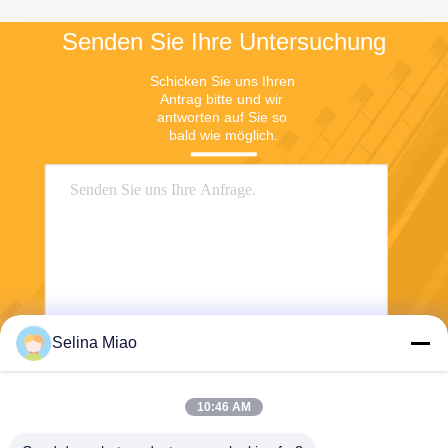
Senden Sie Ihre Untersuchung
Schicken Sie uns Ihren 
Antrag bitte und wir 
antworten auf Sie so 
bald wie möglich.
Selina Miao
Senden Sie
10:46 AM