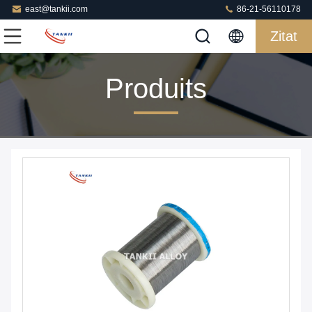
east@tankii.com
86-21-56110178
Zitat
Produits