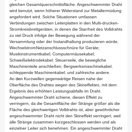
gleichen Gesamtquerschnittsfläche. Angeschwemmter Draht
wird benutzt, wenn höherer Widerstand zur Metallermüdung
angefordert wird. Solche Situationen umfassen
Verbindungen zwischen Leiterplatten in den Multi-drucken-
Stromkreisbrettgeräten, in denen die Starrheit des Volldrahts
zu viel Druck infolge der Bewegung während der
Versammlung oder der Instandhaltung produzieren würde;
WechselstromNetzanschlussschnüre für Geräte;
Musikinstrumentkabel; Computermäusekabel;
Schweißelektrodekabel; Steuerseile, die bewegliche
Maschinenteile anschließen; Bergwerksmaschinekabel;
schleppende Maschinenkabel; und zahlreiche andere.
An
den
Kurzwellen gegenwärtige Reisen nahe der
Oberfläche des Drahtes wegen des
Skineffektes
, mit dem
Ergebnis des erhöhten Leistungsabfalls im Draht.
Angeschwemmter Draht schiene, diesen Effekt zu
verringern, da die Gesamtfläche der Stränge größer als die
Fläche des gleichwertigen Volldrahts ist, aber gewöhnlicher
angeschwemmter Draht nicht den Skineffekt verringert, weil
alle Stränge zusammen kurzgeschlossen werden und als
einzelner Leiter sich benehmen. Ein angeschwemmter Draht