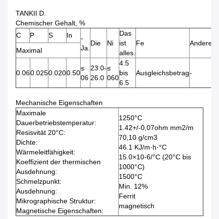
TANKII D.
Chemischer Gehalt, %
Das
C
P
S
In
-
Die
Ni
ist
Fe
Andere
Ja.
Maximal
alles.
4.5
≤
23.0-
≤
0.06
0.025
0.020
0.50
bis
Ausgleichsbetrag
-
06
26.0
060
6.5
Mechanische Eigenschaften
Maximale
1250°C
Dauerbetriebstemperatur:
1.42+/-0,07ohm mm2/m
Resisvität 20°C:
70,10 g/cm3
Dichte:
46.1 KJ/m·h·°C
Wärmeleitfähigkeit:
15.0×10-6/°C (20°C bis
Koeffizient der thermischen
1000°C)
Ausdehnung:
1500°C
Schmelzpunkt:
Min. 12%
Ausdehnung:
Ferrit
Mikrographische Struktur:
magnetisch
Magnetische Eigenschaften: