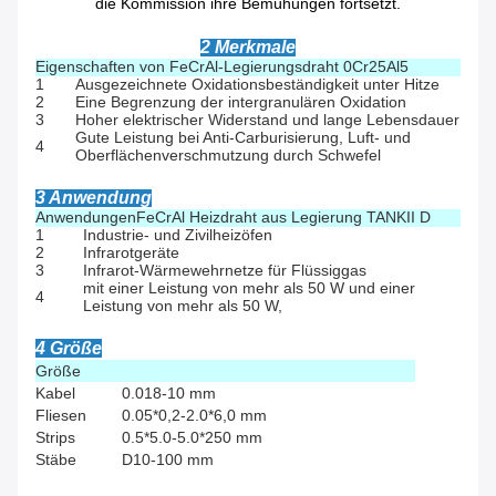
die Kommission ihre Bemühungen fortsetzt.
2 Merkmale
Eigenschaften von FeCrAl-Legierungsdraht 0Cr25Al5
1
Ausgezeichnete Oxidationsbeständigkeit unter Hitze
2
Eine Begrenzung der intergranulären Oxidation
3
Hoher elektrischer Widerstand und lange Lebensdauer
Gute Leistung bei Anti-Carburisierung, Luft- und
4
Oberflächenverschmutzung durch Schwefel
3 Anwendung
Anwendungen
FeCrAl Heizdraht aus Legierung TANKII D
1
Industrie- und Zivilheizöfen
2
Infrarotgeräte
3
Infrarot-Wärmewehrnetze für Flüssiggas
mit einer Leistung von mehr als 50 W und einer
4
Leistung von mehr als 50 W,
4 Größe
Größe
Kabel
0.018-10 mm
Fliesen
0.05*0,2-2.0*6,0 mm
Strips
0.5*5.0-5.0*250 mm
Stäbe
D10-100 mm