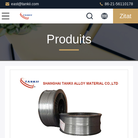
east@tankii.com
86-21-56110178
Zitat
Produits