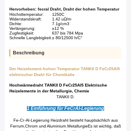
Hervorheben:
fecral Draht
,
Draht der hohen Temperatur
Höchsttemperatur:
1250C
Widerstandskraft:
1.42 uΩ/m
Dichte:
7.1g/cm3
Verlängerung:
≥12 %
Zugfestigkeit:
637 bis 784 Mpa
Schnelle Langlebigkeit:
≥ 80/12500 h/C°
Beschreibung
Der Heizelement-hohen Temperatur TANKII D FeCr25Al5
elektrischer Draht für Chemikalie
Hochwärmedraht TANKII D FeCr25Al5 Elektrische
Heizelemente in der Metallurgie, Chemie
TANKII D.
1 Einführung für FeCrAl-Legierung
Fe-Cr-Al-Legierung Heizdraht besteht hauptsächlich aus
Ferrum,Chrom und Aluminium.
Metallurgie
Es ist wichtig, daß