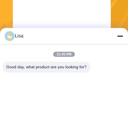
Lisa
Senden Sie
11:45 PM
Good day, what product are you looking for?
Shanghai Tankii Alloy Material Co.,Ltd
east@tankii.com
86-21-56110178
1900 Mudanjiang Road, Bez
irk Baoshan, 201999, Shang
hai, China