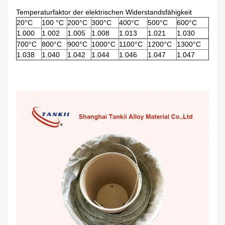
Temperaturfaktor der elektrischen Widerstandsfähigkeit
20°C
100 °C
200°C
300°C
400°C
500°C
600°C
1.000
1.002
1.005
1.008
1.013
1.021
1.030
700°C
800°C
900°C
1000°C
1100°C
1200°C
1300°C
1.038
1.040
1.042
1.044
1.046
1.047
1.047