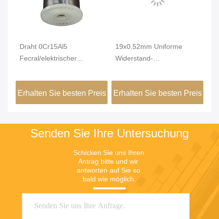
Draht 0Cr15Al5
19x0.52mm Uniforme
He
Fecral/elektrischer
Widerstand-
Hi
r
hitzebeständiger Draht für
angeschwemmtes
ve
Ofen
Drahtseil für Heizelemente
kl
eis
Erhalten Sie besten Preis
Erhalten Sie besten Preis
Er
Senden Sie Ihre Untersuchung
Schicken Sie uns Ihren 
Antrag bitte und wir 
antworten auf Sie so 
bald wie möglich.