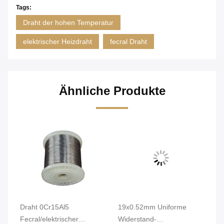
Tags:
Draht der hohen Temperatur
elektrischer Heizdraht
fecral Draht
Ähnliche Produkte
Draht 0Cr15Al5
19x0.52mm Uniforme
He
Fecral/elektrischer
Widerstand-
Hi