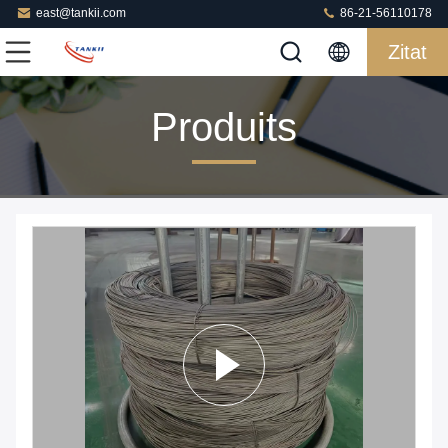
east@tankii.com
86-21-56110178
Zitat
Produits