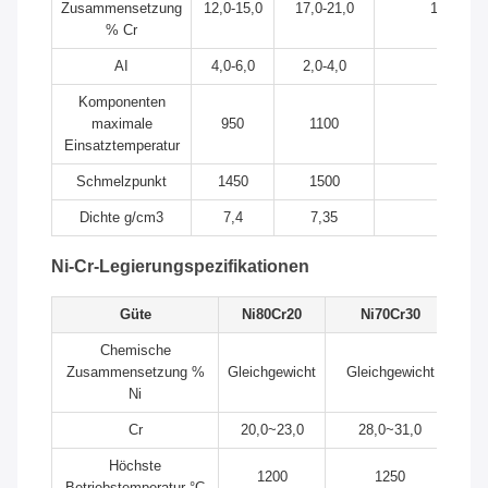
Zusammensetzung
12,0-15,0
17,0-21,0
19,0-22,
% Cr
AI
4,0-6,0
2,0-4,0
5,0-7,0
Komponenten
maximale
950
1100
1250
Einsatztemperatur
Schmelzpunkt
1450
1500
1500
Dichte g/cm3
7,4
7,35
7,16
Ni-Cr-Legierungspezifikationen
Güte
Ni80Cr20
Ni70Cr30
Chemische
Zusammensetzung %
Gleichgewicht
Gleichgewicht
Ni
Cr
20,0~23,0
28,0~31,0
Höchste
1200
1250
Betriebstemperatur °C