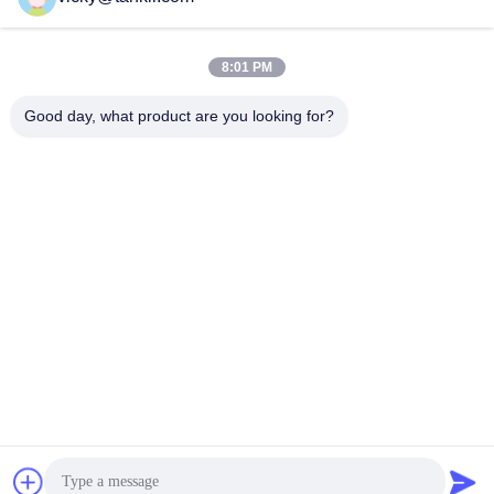
Senden Sie
8:01 PM
Good day, what product are you looking for?
Shanghai Tankii Alloy Material Co.,Ltd
east@tankii.com
86-21-56110178
1900 Mudanjiang Road, Bez
irk Baoshan, 201999, Shang
hai, China
Gute Qualität Chinas Kupfer Nickel Alloy Wire Lieferant. Copyright-© 2026
Shanghai Tankii Alloy Material Co.,Ltd . Alle Rechte vorbehalten.