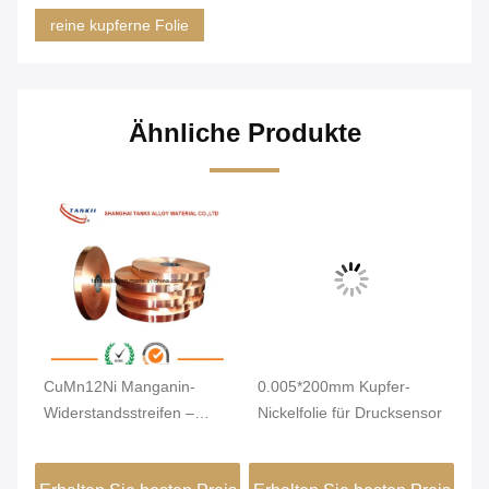
reine kupferne Folie
Ähnliche Produkte
CuMn12Ni Manganin-
0.005*200mm Kupfer-
C1
Widerstandsstreifen –
Nickelfolie für Drucksensor
Ku
0,01–7 mm dicke
Du
Legierungsfolie mit