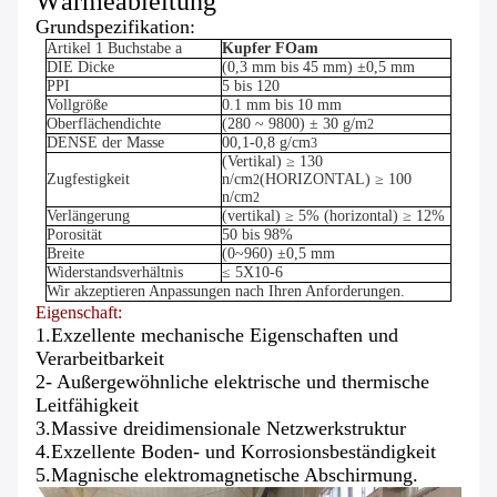
Wärmeableitung
Grundspezifikation:
Artikel 1 Buchstabe a
Kupfer
F
Oam
DIE Dicke
(0,3 mm bis 45 mm) ±0,5 mm
PPI
5 bis 120
Vollgröße
0.1 mm bis 10 mm
Oberflächendichte
(280 ~ 9800) ± 30 g/m
2
DENSE der Masse
00,1-0,8 g/cm
3
(Vertikal) ≥ 130
Zugfestigkeit
n/cm
(HORIZONTAL) ≥ 100
2
n/cm
2
Verlängerung
(vertikal) ≥ 5% (horizontal) ≥ 12%
Porosität
50 bis 98%
Breite
(0~960) ±0,5 mm
Widerstandsverhältnis
≤ 5X10-6
Wir akzeptieren Anpassungen nach Ihren Anforderungen.
Eigenschaft:
1.Exzellente mechanische Eigenschaften und
Verarbeitbarkeit
2- Außergewöhnliche elektrische und thermische
Leitfähigkeit
3.Massive dreidimensionale Netzwerkstruktur
4.Exzellente Boden- und Korrosionsbeständigkeit
5.Magnische elektromagnetische Abschirmung.