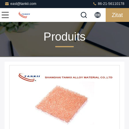
east@tankii.com
86-21-56110178
Zitat
Produits