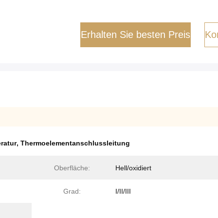
Erhalten Sie besten Preis
Kon
ratur
,
Thermoelementanschlussleitung
Oberfläche:
Hell/oxidiert
Grad:
I/II/III