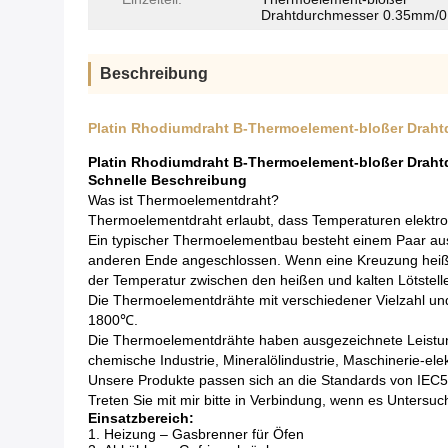
Drahtdurchmesser 0.35mm/
Beschreibung
Platin Rhodiumdraht B-Thermoelement-bloßer Drah
Platin Rhodiumdraht B-Thermoelement-bloßer Drah
Schnelle Beschreibung
Was ist Thermoelementdraht?
Thermoelementdraht erlaubt, dass Temperaturen elektr
Ein typischer Thermoelementbau besteht einem Paar a
anderen Ende angeschlossen. Wenn eine Kreuzung heißer al
der Temperatur zwischen den heißen und kalten Lötstelle
Die Thermoelementdrähte mit verschiedener Vielzahl u
1800℃.
Die Thermoelementdrähte haben ausgezeichnete Leistun
chemische Industrie, Mineralölindustrie, Maschinerie-elekt
Unsere Produkte passen sich an die Standards von IEC5
Treten Sie mit mir bitte in Verbindung, wenn es Untersu
Einsatzbereich:
1.
Heizung – Gasbrenner für Öfen