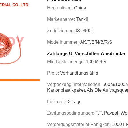
Herkunftsort:
China
Markenname:
Tankii
Zertifizierung:
ISO9001
Modellnummer:
J/K/T/E/N/B/R/S
Zahlungs-U. Verschiffen-Ausdrücke
Min Bestellmenge:
100 Meter
Preis:
Verhandlungsfähig
Verpackung Informationen:
500m/1000m 
Kartonplastikpaket. Als Die Auftragsqua
Lieferzeit:
3 Tage
Zahlungsbedingungen:
T/T, Paypal, Wes
Versorgungsmaterial-Fähigkeit:
1000T P