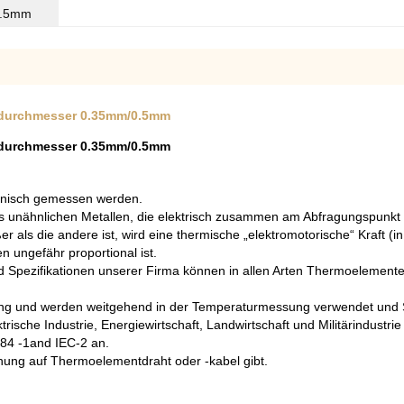
0.5mm
tdurchmesser 0.35mm/0.5mm
tdurchmesser 0.35mm/0.5mm
onisch gemessen werden.
us unähnlichen Metallen, die elektrisch zusammen am Abfragungspun
s die andere ist, wird eine thermische „elektromotorische“ Kraft (in d
n ungefähr proportional ist.
nd Spezifikationen unserer Firma können in allen Arten Thermoeleme
g und werden weitgehend in der Temperaturmessung verwendet und Ste
rische Industrie, Energiewirtschaft, Landwirtschaft und Militärindustrie
84 -1and IEC-2 an.
chung auf Thermoelementdraht oder -kabel gibt.