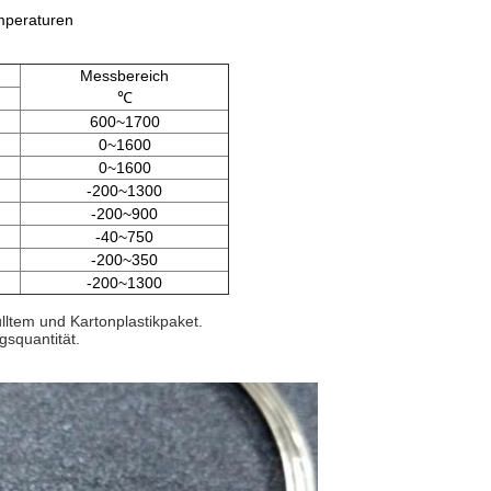
mperaturen
Messbereich
℃
600~1700
0~1600
0~1600
-200~1300
-200~900
-40~750
-200~350
-200~1300
ltem und Kartonplastikpaket.
gsquantität.