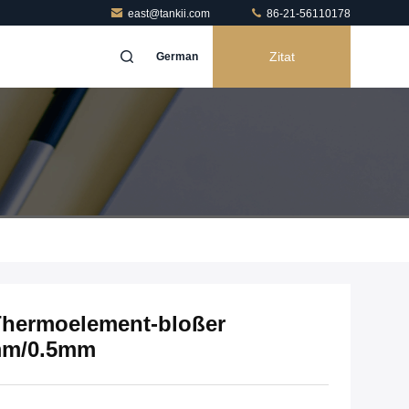
east@tankii.com
86-21-56110178
Zitat
German
Thermoelement-bloßer
mm/0.5mm