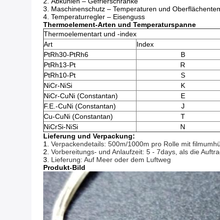
2.
Abkühlen – Gefrierschränke
3.
Maschinenschutz – Temperaturen und Oberflächente
4.
Temperaturregler – Eisenguss
Thermoelement-Arten und Temperaturspanne
Thermoelementart und -index
Art
Index
PtRh30-PtRh6
B
PtRh13-Pt
R
PtRh10-Pt
S
NiCr-NiSi
K
NiCr-CuNi (Constantan)
E
F.E.-CuNi (Constantan)
J
Cu-CuNi (Constantan)
T
NiCrSi-NiSi
N
Lieferung und Verpackung:
1.
Verpackendetails: 500m/1000m pro Rolle mit filmumhül
2.
Vorbereitungs- und Anlaufzeit: 5 - 7days, als die Auftra
3.
Lieferung: Auf Meer oder dem Luftweg
Produkt-Bild