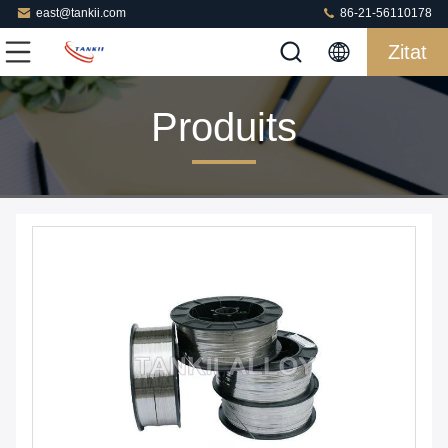
east@tankii.com
86-21-56110178
Zitat
Produits