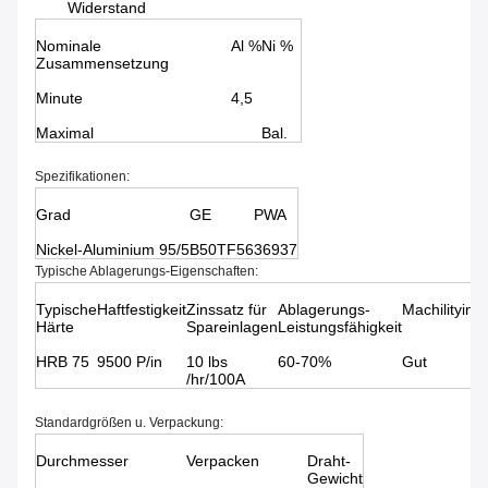
Widerstand
Nominale
Al %
Ni %
Zusammensetzung
Minute
4,5
Maximal
Bal.
Spezifikationen:
Grad
GE
PWA
Nickel-Aluminium 95/5
B50TF56
36937
Typische Ablagerungs-Eigenschaften:
Typische
Haftfestigkeit
Zinssatz für
Ablagerungs-
Machilityine
Härte
Spareinlagen
Leistungsfähigkeit
HRB 75
9500 P/in
10 lbs
60-70%
Gut
/hr/100A
Standardgrößen u. Verpackung:
Durchmesser
Verpacken
Draht-
Gewicht