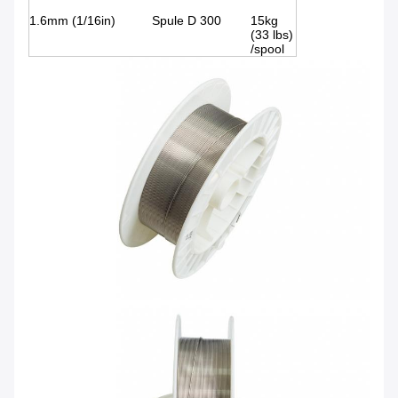
1.6mm (1/16in)
Spule D 300
15kg
(33 lbs)
/spool