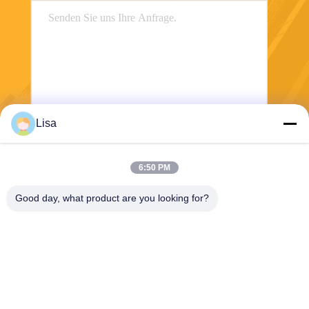
Lisa
Senden Sie
6:50 PM
Good day, what product are you looking for?
Shanghai Tankii Alloy Material Co.,Ltd
east@tankii.com
86-21-56110178
1900 Mudanjiang Road, Bez