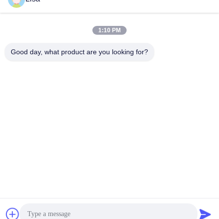
Senden Sie
1:10 PM
Good day, what product are you looking for?
Shanghai Tankii Alloy Material Co.,Ltd
east@tankii.com
86-21-56110178
1900 Mudanjiang Road, Bez
irk Baoshan, 201999, Shang
hai, China
Gute Qualität Chinas Kupfer Nickel Alloy Wire Lieferant. Copyright-© 2026
Shanghai Tankii Alloy Material Co.,Ltd . Alle Rechte vorbehalten.