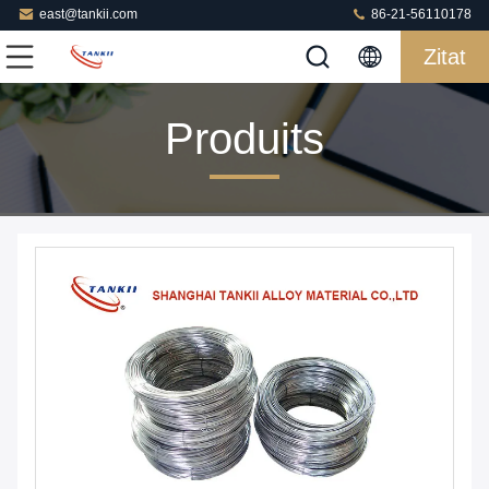
east@tankii.com
86-21-56110178
Zitat
Produits