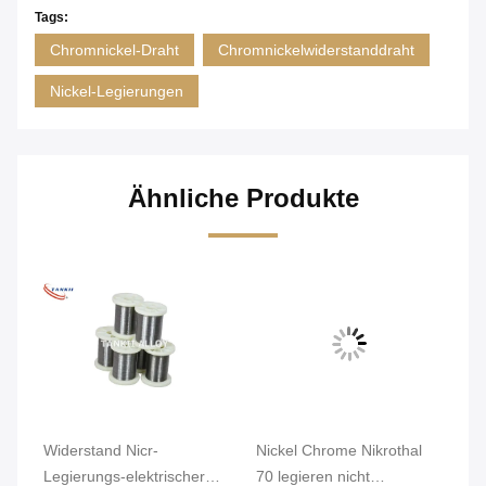
Tags:
Chromnickel-Draht
Chromnickelwiderstanddraht
Nickel-Legierungen
Ähnliche Produkte
Widerstand Nicr-
Nickel Chrome Nikrothal
Ge
Legierungs-elektrischer
70 legieren nicht
Du