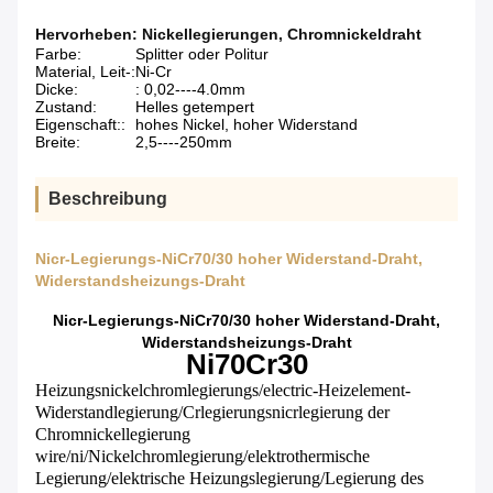
Hervorheben:
Nickellegierungen
,
Chromnickeldraht
Farbe:
Splitter oder Politur
Material, Leit-:
Ni-Cr
Dicke:
: 0,02----4.0mm
Zustand:
Helles getempert
Eigenschaft::
hohes Nickel, hoher Widerstand
Breite:
2,5----250mm
Beschreibung
Nicr-Legierungs-NiCr70/30 hoher Widerstand-Draht,
Widerstandsheizungs-Draht
Nicr-Legierungs-NiCr70/30 hoher Widerstand-Draht,
Widerstandsheizungs-Draht
Ni70Cr30
Heizungsnickelchromlegierungs/electric-Heizelement-
Widerstandlegierung/Crlegierungsnicrlegierung der
Chromnickellegierung
wire/ni/Nickelchromlegierung/elektrothermische
Legierung/elektrische Heizungslegierung/Legierung des