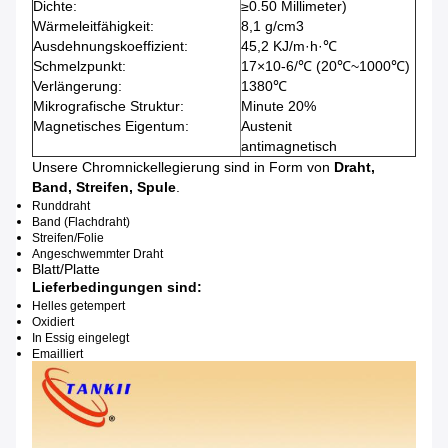
Dichte:
≥0.50 Millimeter)
Wärmeleitfähigkeit:
8,1 g/cm3
Ausdehnungskoeffizient:
45,2 KJ/m·h·℃
Schmelzpunkt:
17×10-6/℃ (20℃~1000℃)
Verlängerung:
1380℃
Mikrografische Struktur:
Minute 20%
Magnetisches Eigentum:
Austenit
antimagnetisch
Unsere Chromnickellegierung sind in Form von
Draht,
Band, Streifen, Spule
.
Runddraht
Band (Flachdraht)
Streifen/Folie
Angeschwemmter Draht
Blatt/Platte
Lieferbedingungen sind:
Helles getempert
Oxidiert
In Essig eingelegt
Emailliert