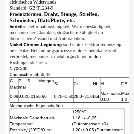
elektrischen Widerstands
Standard: GB/T1234-9
Draht, Stange, Streifen,
Produktformen:
Schmieden, Blatt/Platte, etc.
: Deformationsfähigkeit, Wärmebeständigkeit,
Vorteile
mechanischer Charakter, stoßsichere Fähigkeit im
thermischen Zustand und Antioxidation.
sind in
Elektroofenheizung
Nickel-Chrome-Legierung
der
oder Hitze-Behandlungsprozesse in
Chemikalie weit
der
verbreitet, mechanisch, metallurgisch und in
den
Rüstungsindustrien.
Ni70Cr30
Chemischer Inhalt, %
C
P
S
Mangan
Si
Cr
Ni
Al
F.E.
Maximal
Maximales
Maxim
0,08
0,02
0,015
0,60
0.75~1.60
28.0~31.0
Bal.
0,50
1,0
Mechanische Eigenschaften
1250℃
Maximale Dauerbetrieb-
1,18 +/--0,05
Temperatur:
(Durchmesser: <0>
Resisivity (20℃)/Ω·m::
1.20+/-0.05 (Durchmesser: