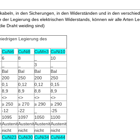
kabeln, in den Sicherungen, in den Widerständen und in den verschied
ie der Legierung des elektrischen Widerstands, können wir alle Arten Le
die Draht weiding sind)
edrigen Legierung des
CuNi6
CuNi8
CuMn3
CuNi10
6
8
_
10
_
_
3
_
Bal
Bal
Bal
Bal
200
250
200
250
0,1
0,12
0,12
0,15
8,9
8,9
8,8
8,9
<>
<>
<>
<>
≥ 250
≥ 270
≥ 290
≥ 290
-12
-22
_
-25
1095
1097
1050
1100
t
Austenit
Austenit
Austenit
Austenit
nicht
nicht
nicht
nicht
9
CuNi23
CuNi30
CuNi34
CuNi44