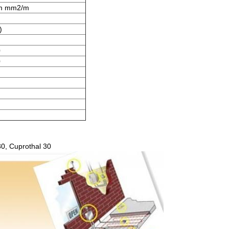
m mm2/m
)
0
0
0, Cuprothal 30