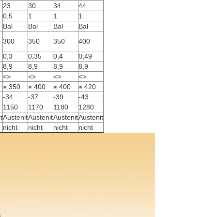
23
30
34
44
0,5
1
1
1
Bal
Bal
Bal
Bal
300
350
350
400
0,3
0,35
0,4
0,49
8,9
8,9
8,9
8,9
<>
<>
<>
<>
≥ 350
≥ 400
≥ 400
≥ 420
-34
-37
-39
-43
1150
1170
1180
1280
t
Austenit
Austenit
Austenit
Austenit
nicht
nicht
nicht
nicht