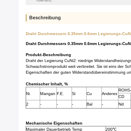
Toleranz:
Beschreibung
Draht Durchmessers 0.35mm 0.6mm Legierungs-CuNi2
Draht Durchmessers 0.35mm 0.6mm Legierungs-CuNi2
Produkt-Beschreibung
Draht der Legierung CuNi2: niedrige Widerstandheizungs
Schwachstromprodukt weit verbreitet. Sie ist eins der S
Eigenschaften der guten Widerstandübereinstimmung und d
Chemischer Inhalt, %
ROHS-R
Ni
Mangan
F.E.
Si
Cu
Anderes
CD
2
-
-
-
Bal
-
Nd
Mechanische Eigenschaften
Maximaler Dauerbetrieb Temp
200℃