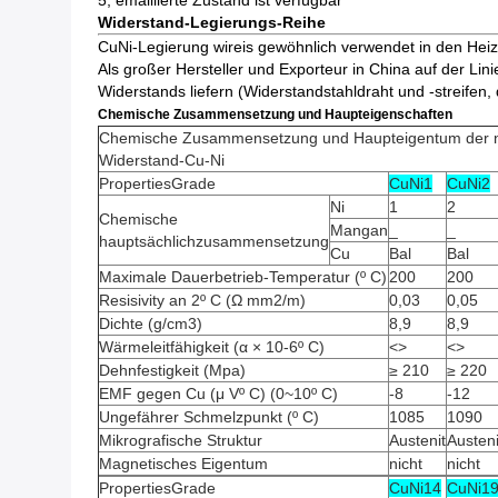
5, emaillierte Zustand ist verfügbar
Widerstand-Legierungs-Reihe
CuNi-Legierung wireis gewöhnlich verwendet in den Heiz
Als großer Hersteller und Exporteur in China auf der Lin
Widerstands liefern (Widerstandstahldraht und -streifen, 
Chemische Zusammensetzung und Haupteigenschaften
Chemische Zusammensetzung und Haupteigentum der ni
Widerstand-Cu-Ni
PropertiesGrade
CuNi1
CuNi2
Ni
1
2
Chemische
Mangan
_
_
hauptsächlichzusammensetzung
Cu
Bal
Bal
Maximale Dauerbetrieb-Temperatur (º C)
200
200
Resisivity an 2º C (Ω mm2/m)
0,03
0,05
Dichte (g/cm3)
8,9
8,9
Wärmeleitfähigkeit (α × 10-6º C)
<>
<>
Dehnfestigkeit (Mpa)
≥ 210
≥ 220
EMF gegen Cu (μ Vº C) (0~10º C)
-8
-12
Ungefährer Schmelzpunkt (º C)
1085
1090
Mikrografische Struktur
Austenit
Austeni
Magnetisches Eigentum
nicht
nicht
PropertiesGrade
CuNi14
CuNi1