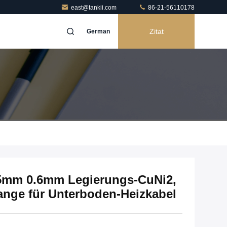
east@tankii.com
86-21-56110178
Zitat
German
35mm 0.6mm Legierungs-CuNi2,
ange für Unterboden-Heizkabel