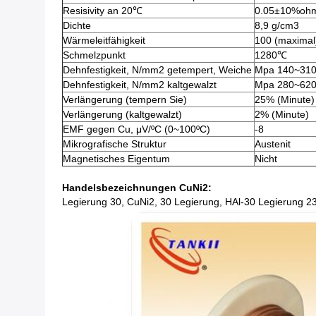
Resisivity an 20℃
0.05±10%oh
Dichte
8,9 g/cm3
Wärmeleitfähigkeit
100 (maximal
Schmelzpunkt
1280℃
Dehnfestigkeit, N/mm2 getempert, Weiche
Mpa 140~31
Dehnfestigkeit, N/mm2 kaltgewalzt
Mpa 280~62
Verlängerung (tempern Sie)
25% (Minute)
Verlängerung (kaltgewalzt)
2% (Minute)
EMF gegen Cu, μV/ºC (0~100ºC)
-8
Mikrografische Struktur
Austenit
Magnetisches Eigentum
Nicht
Handelsbezeichnungen CuNi2:
Legierung 30, CuNi2, 30 Legierung, HAl-30 Legierung 23