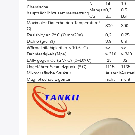
Ni
14
19
Chemische
Mangan
0,3
0,5
hauptsächlichzusammensetzung
Cu
Bal
Bal
Maximaler Dauerbetrieb Temperatureº
300
300
C)
Resisivity an 2º C (Ω mm2/m)
0,2
0,25
Dichte (g/cm3)
8,9
8,9
Wärmeleitfähigkeit (α × 10-6º C)
<>
<>
Dehnfestigkeit (Mpa)
≥ 310
≥ 340
EMF gegen Cu (μ Vº C) (0~10º C)
-28
-32
Ungefährer Schmelzpunkt (º C)
1115
1135
Mikrografische Struktur
Austenit
Austeni
Magnetisches Eigentum
nicht
nicht