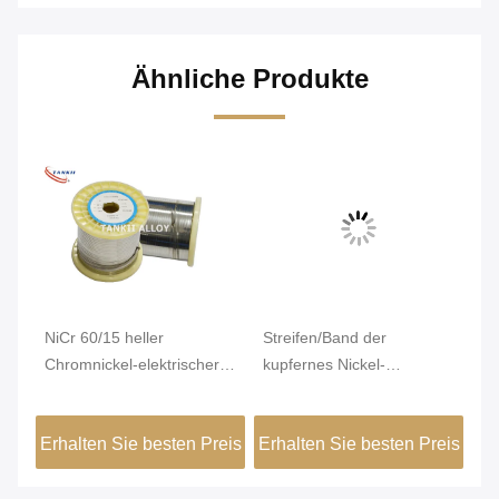
Ähnliche Produkte
Vi
NiCr 60/15 heller
Streifen/Band der
Ni
Chromnickel-elektrischer
kupfernes Nickel-
He
Widerstand-Draht für PTC-
Legierungs-30 für
Te
ern
Heizung
Widerstand-Heizung
he
eis
Erhalten Sie besten Preis
Erhalten Sie besten Preis
Er
Ox
un
fü