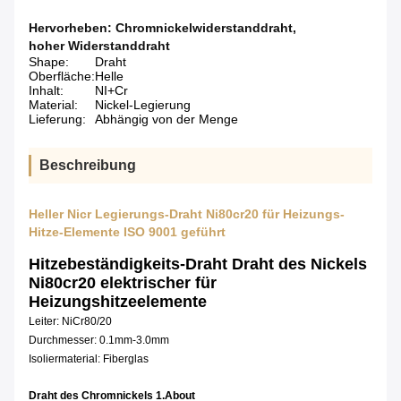
Hervorheben:
Chromnickelwiderstanddraht
,
hoher Widerstanddraht
Shape:
Draht
Oberfläche:
Helle
Inhalt:
NI+Cr
Material:
Nickel-Legierung
Lieferung:
Abhängig von der Menge
Beschreibung
Heller Nicr Legierungs-Draht Ni80cr20 für Heizungs-
Hitze-Elemente ISO 9001 geführt
Hitzebeständigkeits-Draht Draht des Nickels
Ni80cr20 elektrischer für
Heizungshitzeelemente
Leiter: NiCr80/20
Durchmesser: 0.1mm-3.0mm
Isoliermaterial: Fiberglas
Draht des Chromnickels 1.About