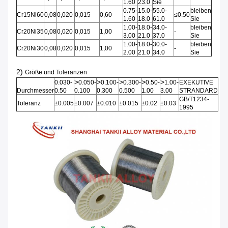
1.60
23.0
Sie
0.75-
15.0-
55.0-
bleiben
Cr15Ni60
0,08
0,020
0,015
0,60
≤0.50
1.60
18.0
61.0
Sie
1.00-
18.0-
34.0-
bleiben
Cr20Ni35
0,08
0,020
0,015
1,00
-
3.00
21.0
37.0
Sie
1.00-
18.0-
30.0-
bleiben
Cr20Ni30
0,08
0,020
0,015
1,00
-
2.00
21.0
34.0
Sie
2)
Größe und Toleranzen
>
>
>
>
>
0.030-
0.050-
0.100-
0.300-
0.50-
1.00-
EXEKUTIVE
Durchmesser
0.50
0.100
0.300
0.500
1.00
3.00
STRANDARD
GB/T1234-
Toleranz
±0.005
±0.007
±0.010
±0.015
±0.02
±0.03
1995