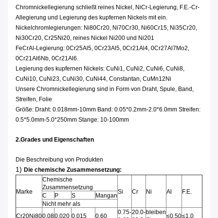
Chromnickellegierung schließt reines Nickel, NiCr-Legierung, F.E.-Cr-
Allegierung und Legierung des kupfernen Nickels mit ein.
Nickelchromlegierungen: Ni80Cr20, Ni70Cr30, Ni60Cr15, Ni35Cr20,
Ni30Cr20, Cr25Ni20, reines Nickel Ni200 und Ni201
FeCrAl-Legierung: 0Cr25Al5, 0Cr23Al5, 0Cr21Al4, 0Cr27Al7Mo2,
0Cr21Al6Nb, 0Cr21Al6.
Legierung des kupfernen Nickels: CuNi1, CuNi2, CuNi6, CuNi8,
CuNi10, CuNi23, CuNi30, CuNi44, Constantan, CuMn12Ni
Unsere Chromnickellegierung sind in Form von Draht, Spule, Band,
Streifen, Folie
Größe: Draht: 0.018mm-10mm Band: 0.05*0.2mm-2.0*6.0mm Streifen:
0.5*5.0mm-5.0*250mm Stange: 10-100mm
2.Grades und Eigenschaften
Die Beschreibung von Produkten
1)
Die chemische Zusammensetzung:
Chemische
Zusammensetzung
Marke
Si
Cr
Ni
Al
F.E.
C
P
S
Mangan
Nicht mehr als
0.75-
20.0-
bleiben
Cr20Ni80
0,08
0,020
0,015
0,60
≤0.50
≤1.0