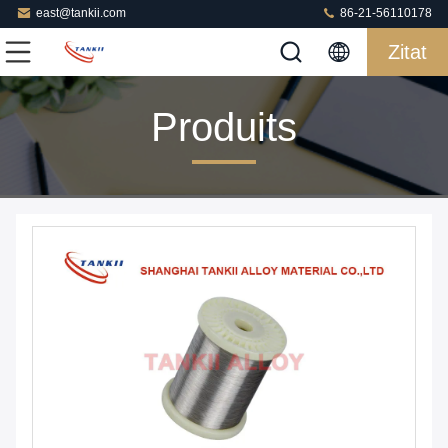
east@tankii.com
86-21-56110178
Zitat
Produits