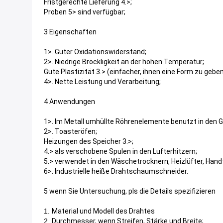
Fristgerechte Lieferung 4.>;
Proben 5> sind verfügbar;
3 Eigenschaften
1>. Guter Oxidationswiderstand;
2>. Niedrige Bröckligkeit an der hohen Temperatur;
Gute Plastizität 3.> (einfacher, ihnen eine Form zu geben
4>. Nette Leistung und Verarbeitung;
4 Anwendungen
1>. Im Metall umhüllte Röhrenelemente benutzt in den Gri
2>. Toasteröfen;
Heizungen des Speicher 3.>;
4.> als verschobene Spulen in den Lufterhitzern;
5.> verwendet in den Wäschetrocknern, Heizlüfter, Hand
6>. Industrielle heiße Drahtschaumschneider.
5 wenn Sie Untersuchung, pls die Details spezifizieren
1.
Material und Modell des Drahtes
2.
Durchmesser, wenn Streifen, Stärke und Breite;