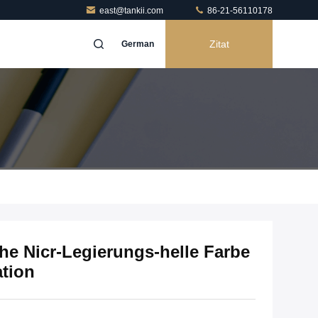
east@tankii.com
86-21-56110178
Zitat
German
he Nicr-Legierungs-helle Farbe
tion