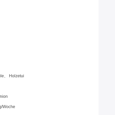
le、 Holzetui
Union
g/Woche