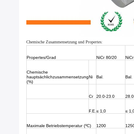
Chemische Zusammensetzung und Propertes:
Propertes/Grad
NiCr 80/20
NiCr
Chemische
hauptsächlichzusammensetzung
Ni
Bal.
Bal.
(%)
Cr
20.0-23.0
28.0
F.E.
≤ 1,0
≤ 1,
Maximale Betriebstemperatur (ºC)
1200
125