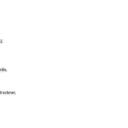
);
lls;
trockner;