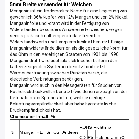
5mm Breite verwendet für Weichen
Manganin ist ein trademarked Name für eine Legierung von
gewöhnlich 86% Kupfer, von 12% Mangan und von 2% Nickel.
Manganinfolie und -draht wird in der Fertigung von
Widerständen, besonders Amperemeterweichen, wegen
seines praktisch nulltemperaturkoeffizienten
Widerstandswerts und Langzeitstabilität benutzt. Einige
Manganinwiderstände dienten als die gesetzliche Norm für
das Ohm in den Vereinigten Staaten von 1901 bis 1990.
Manganindraht wird auch als elektrischer Leiter in den
kälteerzeugenden Systemen benutzt und setzt
Wärmeübertragung zwischen Punkten herab, die
elektrische Verbindungen benötigen.
Manganin wird auch in den Messgeräten für Studien von
Hochdruckdruckwellen benutzt (wie denen erzeugt von der
Detonation von Sprengstoffen) weil sie niedrige
Belastungsempfindlichkeit aber hohe hydrostatische
Druckempfindlichkeit hat.
Chemischer Inhalt, %
ROHS-Richtlinie
Ni
Mangan
F.E.
Si
Cu
Anderes
CD
Pb
Hektogramm
Cr