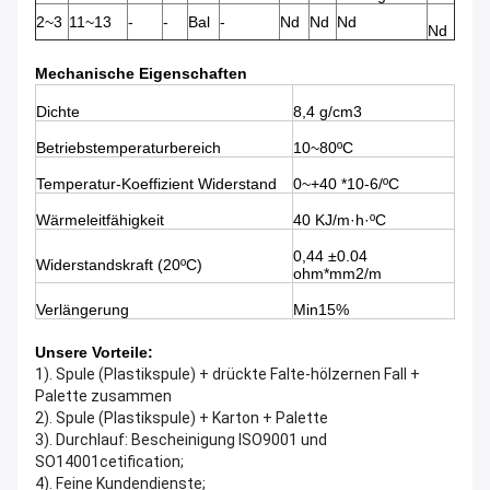
2~3
11~13
-
-
Bal
-
Nd
Nd
Nd
Nd
Mechanische Eigenschaften
Dichte
8,4 g/cm3
Betriebstemperaturbereich
10~80ºC
Temperatur-Koeffizient Widerstand
0~+40 *10-6/ºC
Wärmeleitfähigkeit
40 KJ/m·h·ºC
0,44 ±0.04
Widerstandskraft (20ºC)
ohm*mm2/m
Verlängerung
Min15%
Unsere Vorteile:
1). Spule (Plastikspule) + drückte Falte-hölzernen Fall +
Palette zusammen
2). Spule (Plastikspule) + Karton + Palette
3). Durchlauf: Bescheinigung ISO9001 und
SO14001cetification;
4). Feine Kundendienste;