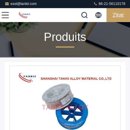
east@tankii.com
86-21-56110178
Zitat
Produits