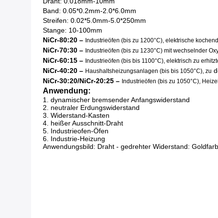
Draht: 0.018mm-10mm
Band: 0.05*0.2mm-2.0*6.0mm
Streifen: 0.02*5.0mm-5.0*250mm
Stange: 10-100mm
NiCr-80:20 –
Industrieöfen (bis zu 1200°C), elektrische koche
NiCr-70:30 –
Industrieöfen (bis zu 1230°C) mit wechselnder O
NiCr-60:15 –
Industrieöfen (bis bis 1100°C), elektrisch zu erh
NiCr-40:20 –
d
Haushaltsheizungsanlagen (bis bis 1050°C), zu
NiCr-30:20/NiCr-20:25 –
Industrieöfen (bis zu 1050°C), Hei
Anwendung:
1.
dynamischer bremsender Anfangswiderstand
2. neutraler Erdungswiderstand
3. Widerstand-Kasten
4. heißer Ausschnitt-Draht
5. Industrieofen-Öfen
6. Industrie-Heizung
Anwendungsbild: Draht - gedrehter Widerstand: Goldfar