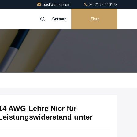
east@tankii.com
86-21-56110178
Zitat
German
14 AWG-Lehre Nicr für
Leistungswiderstand unter