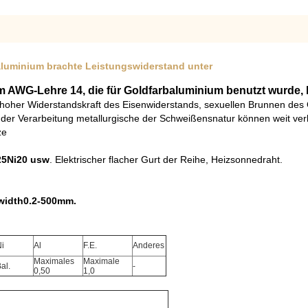
aluminium brachte Leistungswiderstand unter
 AWG-Lehre 14, die für Goldfarbaluminium benutzt wurde, 
 hoher Widerstandskraft des Eisenwiderstands, sexuellen Brunnen des
n der Verarbeitung metallurgische der Schweißensnatur können weit ve
ze
r25Ni20 usw
. Elektrischer flacher Gurt der Reihe, Heizsonnedraht.
n width0.2-500mm.
i
Al
F.E.
Anderes
Maximales
Maximale
al.
-
0,50
1,0