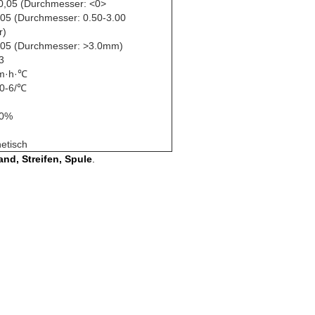
-0,05 (Durchmesser: <0>
.05 (Durchmesser: 0.50-3.00
r)
.05 (Durchmesser: >3.0mm)
3
/m·h·℃
10-6/℃
20%
etisch
and, Streifen, Spule
.