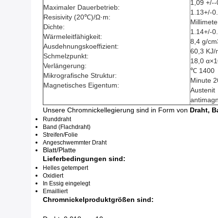
1,09 +/-
Maximaler Dauerbetrieb:
1.13+/-0
Resisivity (20℃)/Ω·m:
Millimete
Dichte:
1.14+/-0
Wärmeleitfähigkeit:
8,4 g/cm
Ausdehnungskoeffizient:
60,3 KJ
Schmelzpunkt:
18,0 α×
Verlängerung:
℃ 1400
Mikrografische Struktur:
Minute 
Magnetisches Eigentum:
Austenit
antimagn
Unsere Chromnickellegierung sind in Form von
Draht, B
Runddraht
Band (Flachdraht)
Streifen/Folie
Angeschwemmter Draht
Blatt/Platte
Lieferbedingungen sind:
Helles getempert
Oxidiert
In Essig eingelegt
Emailliert
Chromnickelproduktgrößen sind: