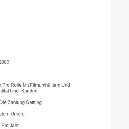
r2080
Pro Rolle Mit Filmumhülltem Und
ntität Und -Kunden
ie Zahlung Gettting
tern Union, ,
 Pro Jahr