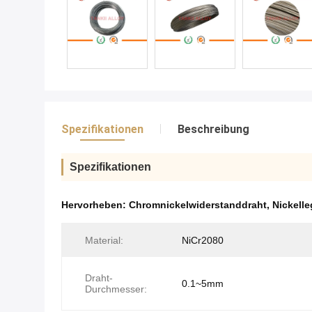
Spezifikationen
Beschreibung
Spezifikationen
Hervorheben:
Chromnickelwiderstanddraht
,
Nickell
Material:
NiCr2080
Draht-
0.1~5mm
Durchmesser: