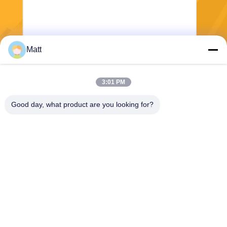
Matt
Senden Sie
3:01 PM
Good day, what product are you looking for?
Shanghai Tankii Alloy Material Co.,Ltd
east@tankii.com
86-21-56110178
1900 Mudanjiang Road, Bez
irk Baoshan, 201999, Shang
hai, China