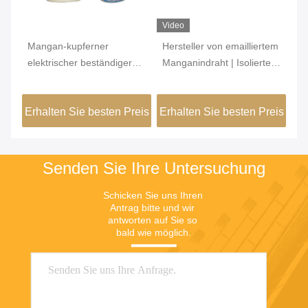
Video
Vi
Mangan-kupferner
Hersteller von emailliertem
Su
elektrischer beständiger
Manganindraht | Isolierter
Ti
Draht-gute Stabilität für
Manganindraht 6J12 6J8
Fo
Emitter-Widerstand
6J11 6J13
me
eis
Erhalten Sie besten Preis
Erhalten Sie besten Preis
Er
r
A
Senden Sie Ihre Untersuchung
Schicken Sie uns Ihren 
Antrag bitte und wir 
antworten auf Sie so 
bald wie möglich.