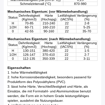
Schmelzintervall (°C)
870-980
Mechanisches Eigentum: (vor Wärmebehandlung)
Dehnfestigkeit
Härte
Leitfähigkeit
Verlängerung
Status
(Kg/mm3)
(Hochspg)
(IACS%)
(%)
H
70-85
210-240
22
2-8
1/2H
60-71
160-210
22
5-25
0
42-55
90-160
22
35-70
Mechanisches Eigentum: (nach Wärmebehandlung)
Dehnfestigkeit
Härte
Leitfähigkeit
Verlängerung
Status
(Kg/mm3)
(Hochspg)
(IACS%)
(%)
H
130-151
380-420
22
1-5
1/2H
126-147
370-410
22
2-7
0
112-135
350-339
22
3-11
Eigenschaften
1. hohe Wärmeleitfähigkeit
2. hohe Korrosionsbeständigkeit, besonders passend für
Produktform des Polyoxäthylens (PVC).
3. lässt hohe Härte, Verschleißfestigkeit und Härte, als
Einsätze, die mit Formstahl- und Aluminiumdose benutzt
werden, die Form ein in hohem Grade leistungsfähiges
spielen, ausdehnt die Nutzungsdauer.