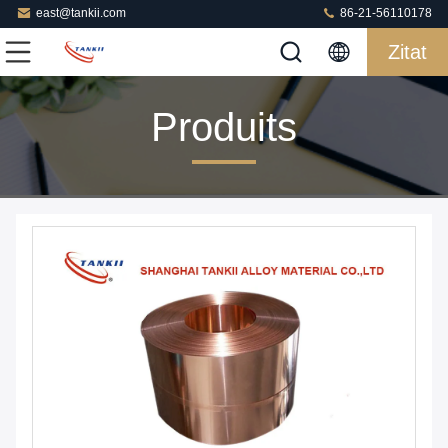
east@tankii.com
86-21-56110178
Zitat
Produits