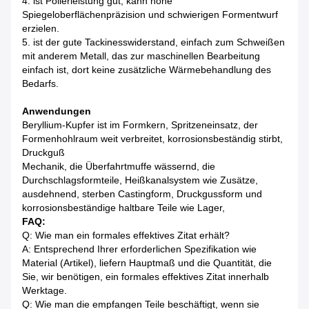
4. ist Polierleistung gut, kann hohe
Spiegeloberflächenpräzision und schwierigen Formentwurf
erzielen.
5. ist der gute Tackinesswiderstand, einfach zum Schweißen
mit anderem Metall, das zur maschinellen Bearbeitung
einfach ist, dort keine zusätzliche Wärmebehandlung des
Bedarfs.
Anwendungen
Beryllium-Kupfer ist im Formkern, Spritzeneinsatz, der
Formenhohlraum weit verbreitet, korrosionsbeständig stirbt,
Druckguß
Mechanik, die Überfahrtmuffe wässernd, die
Durchschlagsformteile, Heißkanalsystem wie Zusätze,
ausdehnend, sterben Castingform, Druckgussform und
korrosionsbeständige haltbare Teile wie Lager,
FAQ:
Q: Wie man ein formales effektives Zitat erhält?
A: Entsprechend Ihrer erforderlichen Spezifikation wie
Material (Artikel), liefern Hauptmaß und die Quantität, die
Sie, wir benötigen, ein formales effektives Zitat innerhalb
Werktage.
Q: Wie man die empfangen Teile beschäftigt, wenn sie