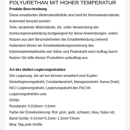
POLYURETHAN MIT HOHER TEMPERATUR
Produkt-Beschreibung
Diese emaillierten Widerstanddrähte sind breit für Normalwiderstände,
Automobil benutzt worden
Teile, wickelnde Widerstände, etc. unter Verwendung der
Isolierungsverarbeitung bestgeeignet für diese Anwendungen, vollen
Nutzen aus den Besonderheiten der Emailbekleidung ziehend.
Außerdem führen wir Emailbekleidungsisolierung des
Edelmetallmetalldrahts wie Silber und Platindraht nach Auftrag durch.
Nutzen Sie bitte diesen Produktion-aufauftrag aus.
Art des bloßen Legierungsdrahtes
Die Legierung, die wir tun können emailliert sind Kupfer-
Nickellegierungsdraht, Constantandraht, Manganindraht. Kama-Draht,
NiCr-Legierungsdraht, Legierungsdraht des FeCrAl-
Legierungsdrahtes usw.
Größe:
Runddraht: 0.018mm~3.0mm
Farbe der Emailisolierung: Rot, grün, gelb, schwarz, blau, Natur etc.
Band-Größe: 0.01mm*0.2mm~1.2mm*24mm
Moq: 5kg jede Größe