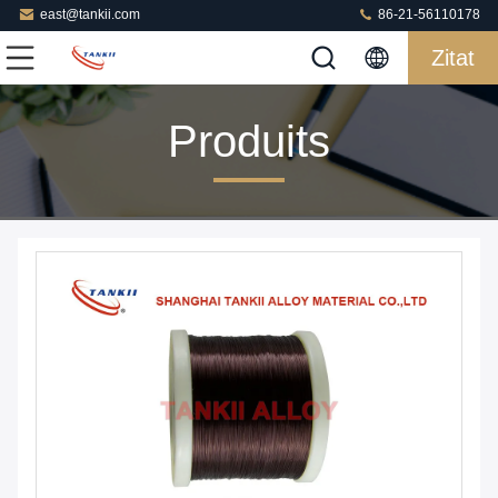
east@tankii.com
86-21-56110178
Zitat
Produits