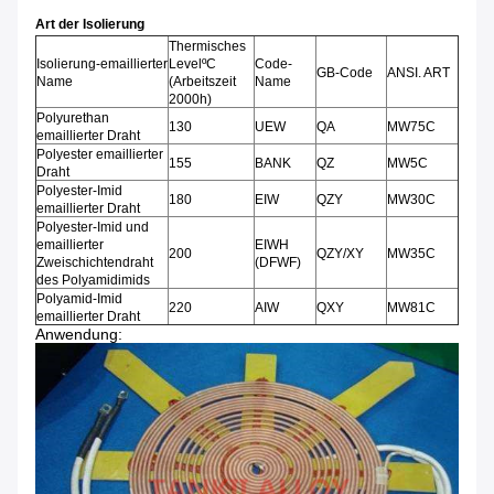
Art der Isolierung
Thermisches
Isolierung-emaillierter
LevelºC
Code-
GB-Code
ANSI. ART
Name
(Arbeitszeit
Name
2000h)
Polyurethan
130
UEW
QA
MW75C
emaillierter Draht
Polyester emaillierter
155
BANK
QZ
MW5C
Draht
Polyester-Imid
180
EIW
QZY
MW30C
emaillierter Draht
Polyester-Imid und
emaillierter
EIWH
200
QZY/XY
MW35C
Zweischichtendraht
(DFWF)
des Polyamidimids
Polyamid-Imid
220
AIW
QXY
MW81C
emaillierter Draht
Anwendung: