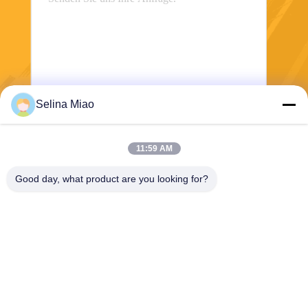
Selina Miao
Senden Sie
11:59 AM
Good day, what product are you looking for?
Shanghai Tankii Alloy Material Co.,Ltd
east@tankii.com
86-21-56110178
1900 Mudanjiang Road, Bez
irk Baoshan, 201999, Shang