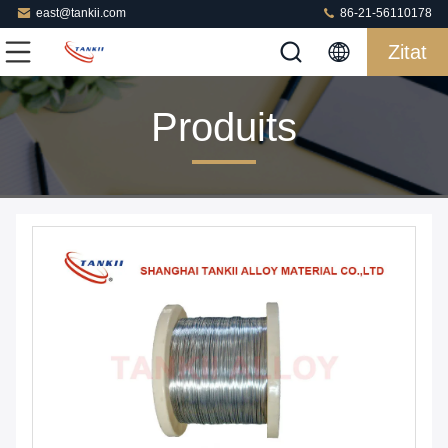
east@tankii.com
86-21-56110178
Zitat
Produits