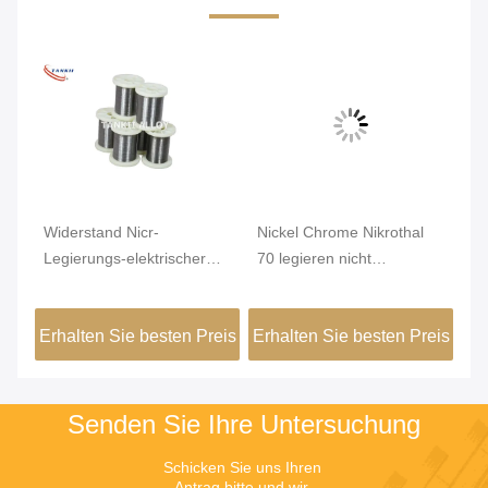
Widerstand Nicr-
Nickel Chrome Nikrothal
Ge
Legierungs-elektrischer
70 legieren nicht
Du
Nickel-Chrome-Draht des
magnetisches oxidiert
Re
Karma-6j22
getempert
1
eis
Erhalten Sie besten Preis
Erhalten Sie besten Preis
Er
Senden Sie Ihre Untersuchung
Schicken Sie uns Ihren 
Antrag bitte und wir 