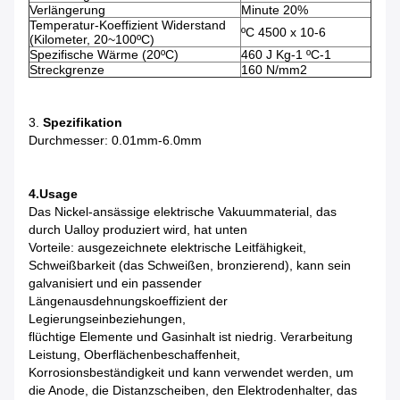
Verlängerung
Minute 20%
Temperatur-Koeffizient Widerstand
ºC 4500 x 10-6
(Kilometer, 20~100ºC)
Spezifische Wärme (20ºC)
460 J Kg-1 ºC-1
Streckgrenze
160 N/mm2
3.
Spezifikation
Durchmesser: 0.01mm-6.0mm
4.Usage
Das Nickel-ansässige elektrische Vakuummaterial, das
durch Ualloy produziert wird, hat unten
Vorteile: ausgezeichnete elektrische Leitfähigkeit,
Schweißbarkeit (das Schweißen, bronzierend), kann sein
galvanisiert und ein passender
Längenausdehnungskoeffizient der
Legierungseinbeziehungen,
flüchtige Elemente und Gasinhalt ist niedrig. Verarbeitung
Leistung, Oberflächenbeschaffenheit,
Korrosionsbeständigkeit und kann verwendet werden, um
die Anode, die Distanzscheiben, den Elektrodenhalter, das