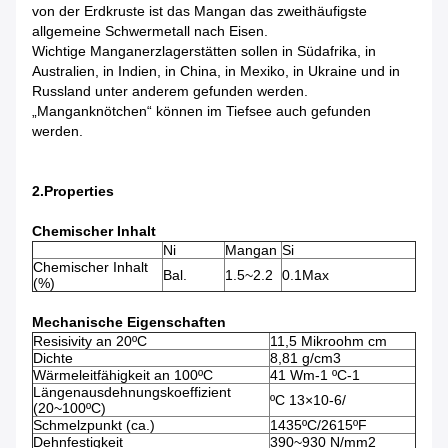
von der Erdkruste ist das Mangan das zweithäufigste
allgemeine Schwermetall nach Eisen.
Wichtige Manganerzlagerstätten sollen in Südafrika, in
Australien, in Indien, in China, in Mexiko, in Ukraine und in
Russland unter anderem gefunden werden.
„Manganknötchen“ können im Tiefsee auch gefunden
werden.
2.Properties
Chemischer Inhalt
Ni
Mangan
Si
Chemischer Inhalt
Bal.
1.5~2.2
0.1Max
(%)
Mechanische Eigenschaften
Resisivity an 20ºC
11,5 Mikroohm cm
Dichte
8,81 g/cm3
Wärmeleitfähigkeit an 100ºC
41 Wm-1 ºC-1
Längenausdehnungskoeffizient
ºC 13×10-6/
(20~100ºC)
Schmelzpunkt (ca.)
1435ºC/2615ºF
Dehnfestigkeit
390~930 N/mm2