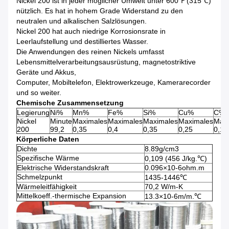
Nickel 200 ist in jeder möglicher Umwelt unter 600℉ (315℃)
nützlich. Es hat in hohem Grade Widerstand zu den
neutralen und alkalischen Salzlösungen.
Nickel 200 hat auch niedrige Korrosionsrate in
Leerlaufstellung und destilliertes Wasser.
Die Anwendungen des reinen Nickels umfasst
Lebensmittelverarbeitungsausrüstung, magnetostriktive
Geräte und Akkus,
Computer, Mobiltelefon, Elektrowerkzeuge, Kamerarecorder
und so weiter.
Chemische Zusammensetzung
Legierung
Ni%
Mn%
Fe%
Si%
Cu%
C%
Nickel
Minute
Maximales
Maximales
Maximales
Maximales
Max
200
99,2
0,35
0,4
0,35
0,25
0,15
Körperliche Daten
Dichte
8.89g/cm3
Spezifische Wärme
0,109 (456 J/kg.℃)
Elektrische Widerstandskraft
0.096×10-6ohm.m
Schmelzpunkt
1435-1446℃
Wärmeleitfähigkeit
70,2 W/m-K
Mittelkoeff.-thermische Expansion
13.3×10-6m/m.℃