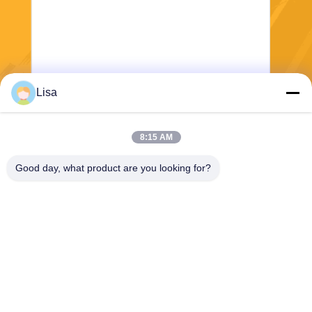
Lisa
Senden Sie
8:15 AM
Good day, what product are you looking for?
Shanghai Tankii Alloy Material Co.,Ltd
east@tankii.com
86-21-56110178
1900 Mudanjiang Road, Bez
irk Baoshan, 201999, Shang
hai, China