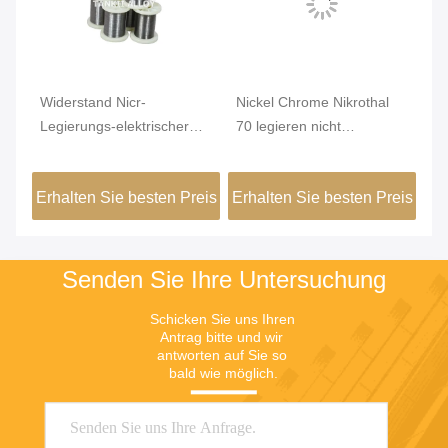
Widerstand Nicr-
Nickel Chrome Nikrothal
Ge
Legierungs-elektrischer
70 legieren nicht
Du
Nickel-Chrome-Draht des
magnetisches oxidiert
Re
Karma-6j22
getempert
1
eis
Erhalten Sie besten Preis
Erhalten Sie besten Preis
Er
Senden Sie Ihre Untersuchung
Schicken Sie uns Ihren 
Antrag bitte und wir 
antworten auf Sie so 
bald wie möglich.