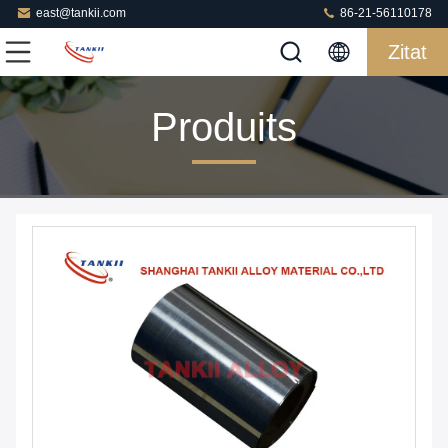
east@tankii.com
86-21-56110178
Zitat
Produits