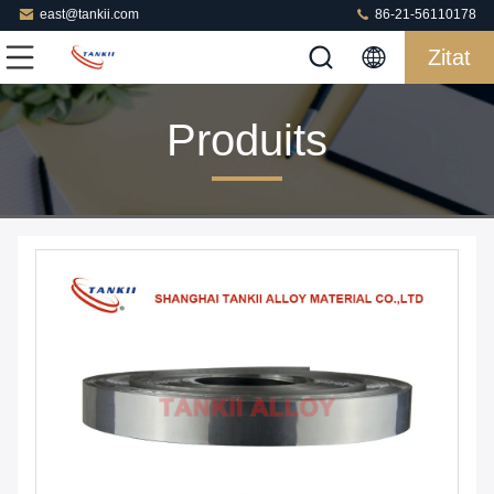
east@tankii.com
86-21-56110178
Zitat
Produits