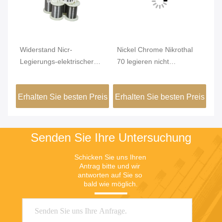
Widerstand Nicr-
Nickel Chrome Nikrothal
Ge
Legierungs-elektrischer
70 legieren nicht
Du
Nickel-Chrome-Draht des
magnetisches oxidiert
Re
Karma-6j22
getempert
1
eis
Erhalten Sie besten Preis
Erhalten Sie besten Preis
Er
Senden Sie Ihre Untersuchung
Schicken Sie uns Ihren 
Antrag bitte und wir 
antworten auf Sie so 
bald wie möglich.