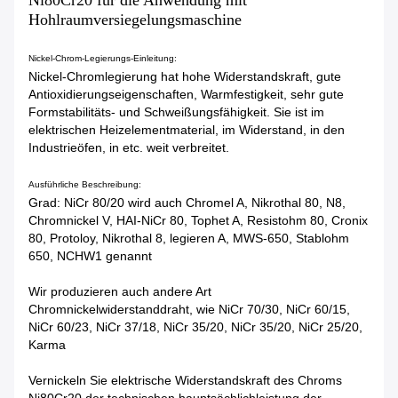
Ni80Cr20 für die Anwendung mit
Hohlraumversiegelungsmaschine
Nickel-Chrom-Legierungs-Einleitung:
Nickel-Chromlegierung hat hohe Widerstandskraft, gute
Antioxidierungseigenschaften, Warmfestigkeit, sehr gute
Formstabilitäts- und Schweißungsfähigkeit. Sie ist im
elektrischen Heizelementmaterial, im Widerstand, in den
Industrieöfen, in etc. weit verbreitet.
Ausführliche Beschreibung:
Grad: NiCr 80/20 wird auch Chromel A, Nikrothal 80, N8,
Chromnickel V, HAI-NiCr 80, Tophet A, Resistohm 80, Cronix
80, Protoloy, Nikrothal 8, legieren A, MWS-650, Stablohm
650, NCHW1 genannt
Wir produzieren auch andere Art
Chromnickelwiderstanddraht, wie NiCr 70/30, NiCr 60/15,
NiCr 60/23, NiCr 37/18, NiCr 35/20, NiCr 35/20, NiCr 25/20,
Karma
Vernickeln Sie elektrische Widerstandskraft des Chroms