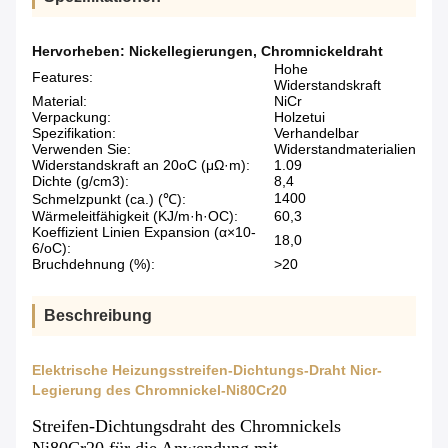
Hervorheben:
Nickellegierungen
,
Chromnickeldraht
Hohe
Features:
Widerstandskraft
Material:
NiCr
Verpackung:
Holzetui
Spezifikation:
Verhandelbar
Verwenden Sie:
Widerstandmaterialien
Widerstandskraft an 20oC (μΩ·m):
1.09
Dichte (g/cm3):
8,4
1400
Schmelzpunkt (ca.) (℃):
Wärmeleitfähigkeit (KJ/m·h·OC):
60,3
Koeffizient Linien Expansion (α×10-
18,0
6/oC):
Bruchdehnung (%):
>20
Beschreibung
Elektrische Heizungsstreifen-Dichtungs-Draht Nicr-
Legierung des Chromnickel-Ni80Cr20
Streifen-Dichtungsdraht des Chromnickels