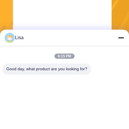
Lisa
Senden Sie
6:15 PM
Good day, what product are you looking for?
Shanghai Tankii Alloy Material Co.,Ltd
east@tankii.com
86-21-56110178
1900 Mudanjiang Road, Bez
irk Baoshan, 201999, Shang
hai, China