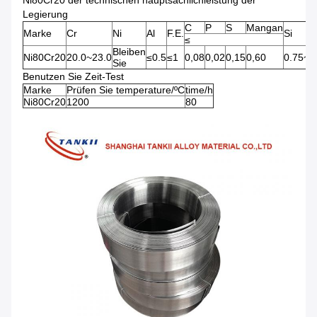
Ni80Cr20 der technischen hauptsächlichleistung der
Legierung
C
P
S
Mangan
Marke
Cr
Ni
Al
F.E.
Si
≤
Bleiben
Ni80Cr20
20.0~23.0
≤0.5
≤1
0,08
0,02
0,15
0,60
0.75~1
Sie
Benutzen Sie Zeit-Test
Marke
Prüfen Sie temperature/ºC
time/h
Ni80Cr20
1200
80