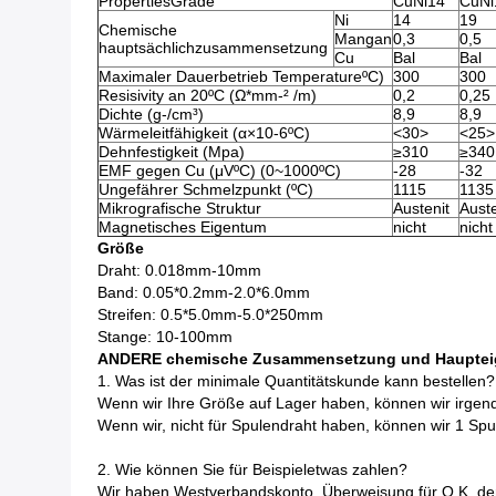
PropertiesGrade
CuNi14
CuNi
Ni
14
19
Chemische
Mangan
0,3
0,5
hauptsächlichzusammensetzung
Cu
Bal
Bal
Maximaler Dauerbetrieb TemperatureºC)
300
300
Resisivity an 20ºC (Ω*mm-² /m)
0,2
0,25
Dichte (g-/cm³)
8,9
8,9
Wärmeleitfähigkeit (α×10-6ºC)
<30>
<25>
Dehnfestigkeit (Mpa)
≥310
≥340
EMF gegen Cu (μVºC) (0~1000ºC)
-28
-32
Ungefährer Schmelzpunkt (ºC)
1115
1135
Mikrografische Struktur
Austenit
Auste
Magnetisches Eigentum
nicht
nicht
Größe
Draht: 0.018mm-10mm
Band: 0.05*0.2mm-2.0*6.0mm
Streifen: 0.5*5.0mm-5.0*250mm
Stange: 10-100mm
ANDERE chemische Zusammensetzung und Hauptei
1.
Was ist der minimale Quantitätskunde kann bestellen?
Wenn wir Ihre Größe auf Lager haben, können wir irgende
Wenn wir, nicht für Spulendraht haben, können wir 1 Spu
2. Wie können Sie für Beispieletwas zahlen?
Wir haben Westverbandskonto, Überweisung für O.K. de