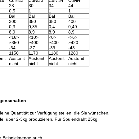
19
CuNi23
CuNi30
CuNi34
CuNi44
23
30
34
44
0,5
1
1
1
Bal
Bal
Bal
Bal
300
350
350
400
0,3
0,35
0,4
0,49
8,9
8,9
8,9
8,9
<16>
<10>
<0>
<-6>
≥350
≥400
≥400
≥420
-34
-37
-39
-43
1150
1170
1180
1280
nit
Austenit
Austenit
Austenit
Austenit
nicht
nicht
nicht
nicht
genschaften
ine Quantität zur Verfügung stellen, die Sie wünschen.
le, über 2-3kg produzieren. Für Spulendraht 25kg.
r Beispielmenge auch.