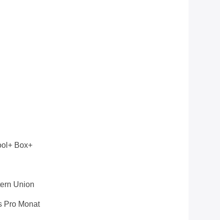
ool+ Box+
stern Union
 Pro Monat