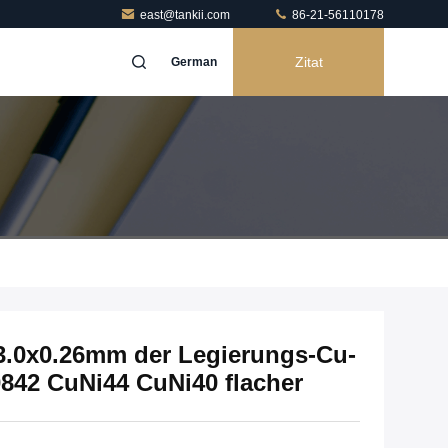
east@tankii.com
86-21-56110178
Zitat
German
3.0x0.26mm der Legierungs-Cu-
842 CuNi44 CuNi40 flacher