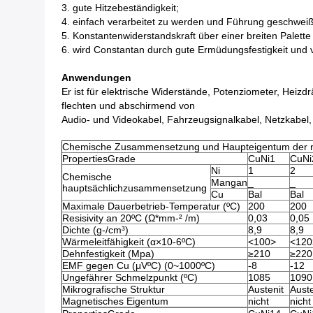
3. gute Hitzebeständigkeit;
4. einfach verarbeitet zu werden und Führung geschweiß
5. Konstantenwiderstandskraft über einer breiten Palett
6. wird Constantan durch gute Ermüdungsfestigkeit und 
Anwendungen
Er ist für elektrische Widerstände, Potenziometer, Heiz
flechten und abschirmend von
Audio- und Videokabel, Fahrzeugsignalkabel, Netzkabel
Chemische Zusammensetzung und Haupteigentum der ni
PropertiesGrade
CuNi1
CuNi
Ni
1
2
Chemische
Mangan
_
_
hauptsächlichzusammensetzung
Cu
Bal
Bal
Maximale Dauerbetrieb-Temperatur (ºC)
200
200
Resisivity an 20ºC (Ω*mm-² /m)
0,03
0,05
Dichte (g-/cm³)
8,9
8,9
Wärmeleitfähigkeit (α×10-6ºC)
<100>
<120
Dehnfestigkeit (Mpa)
≥210
≥220
EMF gegen Cu (μVºC) (0~1000ºC)
-8
-12
Ungefährer Schmelzpunkt (ºC)
1085
1090
Mikrografische Struktur
Austenit
Auste
Magnetisches Eigentum
nicht
nicht