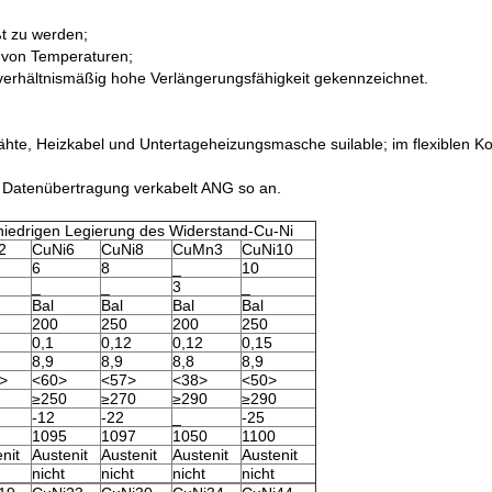
t zu werden;
e von Temperaturen;
verhältnismäßig hohe Verlängerungsfähigkeit gekennzeichnet.
drähte, Heizkabel und Untertageheizungsmasche suilable; im flexiblen K
, Datenübertragung verkabelt ANG so an.
edrigen Legierung des Widerstand-Cu-Ni
2
CuNi6
CuNi8
CuMn3
CuNi10
6
8
_
10
_
_
3
_
Bal
Bal
Bal
Bal
200
250
200
250
0,1
0,12
0,12
0,15
8,9
8,9
8,8
8,9
>
<60>
<57>
<38>
<50>
≥250
≥270
≥290
≥290
-12
-22
_
-25
1095
1097
1050
1100
nit
Austenit
Austenit
Austenit
Austenit
nicht
nicht
nicht
nicht