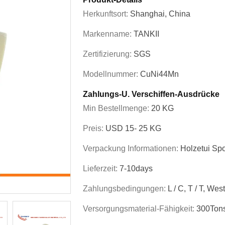
Herkunftsort:
Shanghai, China
Markenname:
TANKII
Zertifizierung:
SGS
Modellnummer:
CuNi44Mn
Zahlungs-U. Verschiffen-Ausdrücke
Min Bestellmenge:
20 KG
Preis:
USD 15- 25 KG
Verpackung Informationen:
Holzetui Sp
Lieferzeit:
7-10days
Zahlungsbedingungen:
L / C, T / T, We
Versorgungsmaterial-Fähigkeit:
300Tons