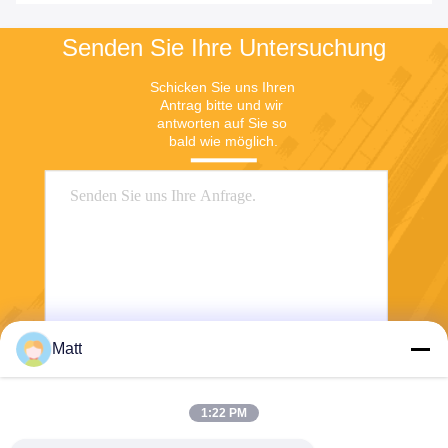
Senden Sie Ihre Untersuchung
Schicken Sie uns Ihren 
Antrag bitte und wir 
antworten auf Sie so 
bald wie möglich.
Matt
Senden Sie
1:22 PM