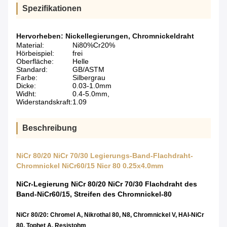
Spezifikationen
Hervorheben:
Nickellegierungen
,
Chromnickeldraht
Material:
Ni80%Cr20%
Hörbeispiel:
frei
Oberfläche:
Helle
Standard:
GB/ASTM
Farbe:
Silbergrau
Dicke:
0.03-1.0mm
Widht:
0.4-5.0mm,
Widerstandskraft:
1.09
Beschreibung
NiCr 80/20 NiCr 70/30 Legierungs-Band-Flachdraht-
Chromnickel NiCr60/15 Nicr 80 0.25x4.0mm
NiCr-Legierung NiCr 80/20 NiCr 70/30 Flachdraht des
Band-NiCr60/15, Streifen des Chromnickel-80
NiCr 80/20: Chromel A, Nikrothal 80, N8, Chromnickel V, HAI-NiCr
80, Tophet A, Resistohm