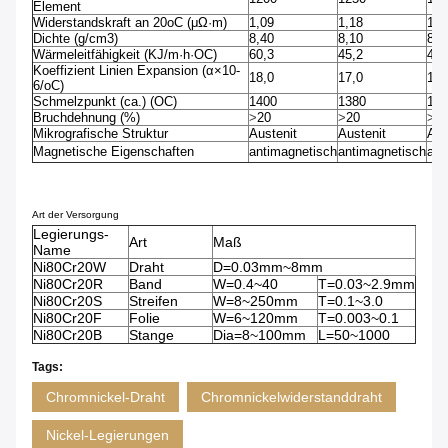
Element
Widerstandskraft an 20oC (μΩ·m)
1,09
1,18
1,1
Dichte (g/cm3)
8,40
8,10
8,2
Wärmeleitfähigkeit (KJ/m·h·OC)
60,3
45,2
45,
Koeffizient Linien Expansion (α×10-
18,0
17,0
17,
6/oC)
Schmelzpunkt (ca.) (OC)
1400
1380
139
Bruchdehnung (%)
>
20
>
20
>
2
Mikrografische Struktur
Austenit
Austenit
Aus
Magnetische Eigenschaften
antimagnetisch
antimagnetisch
ant
Art der Versorgung
Legierungs-
Art
Maß
Name
Ni80Cr20W
Draht
D=0.03mm~8mm
Ni80Cr20R
Band
W=0.4~40
T=0.03~2.9mm
Ni80Cr20S
Streifen
W=8~250mm
T=0.1~3.0
Ni80Cr20F
Folie
W=6~120mm
T=0.003~0.1
Ni80Cr20B
Stange
Dia=8~100mm
L=50~1000
Tags:
Chromnickel-Draht
Chromnickelwiderstanddraht
Nickel-Legierungen