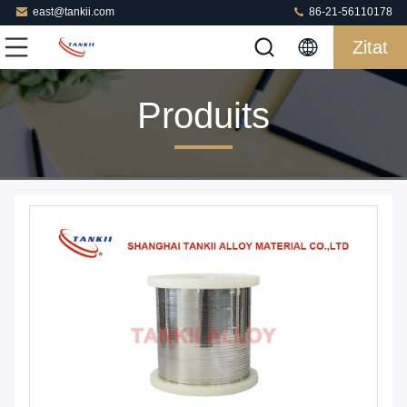
east@tankii.com
86-21-56110178
Zitat
Produits