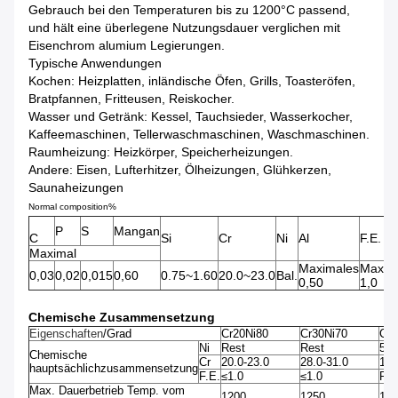
Gebrauch bei den Temperaturen bis zu 1200°C passend,
und hält eine überlegene Nutzungsdauer verglichen mit
Eisenchrom alumium Legierungen.
Typische Anwendungen
Kochen: Heizplatten, inländische Öfen, Grills, Toasteröfen,
Bratpfannen, Fritteusen, Reiskocher.
Wasser und Getränk: Kessel, Tauchsieder, Wasserkocher,
Kaffeemaschinen, Tellerwaschmaschinen, Waschmaschinen.
Raumheizung: Heizkörper, Speicherheizungen.
Andere: Eisen, Lufterhitzer, Ölheizungen, Glühkerzen,
Saunaheizungen
Normal composition%
P
S
Mangan
C
Si
Cr
Ni
Al
F.E.
Maximal
Maximales
Maxim
0,03
0,02
0,015
0,60
0.75~1.60
20.0~23.0
Bal.
0,50
1,0
Chemische Zusammensetzung
Eigenschaften
/Grad
Cr20Ni80
Cr30Ni70
Cr1
Ni
Rest
Rest
55.
Chemische
Cr
20.0-23.0
28.0-31.0
15.
hauptsächlichzusammensetzung
F.E.
≤1.0
≤1.0
Res
Max. Dauerbetrieb Temp. vom
1200
1250
115