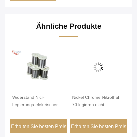
Ähnliche Produkte
Widerstand Nicr-
Nickel Chrome Nikrothal
Ge
Legierungs-elektrischer
70 legieren nicht
Du
Nickel-Chrome-Draht des
magnetisches oxidiert
Re
Karma-6j22
getempert
1
eis
Erhalten Sie besten Preis
Erhalten Sie besten Preis
Er