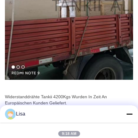
Widerstanddrähte Tankii 4200Kgs Wurden In Zeit An
Europäischen Kunden Geliefert.
Tankii-Kupferlegierungsdraht, FeCrAl-Legierungsdraht, NiCr-
Lisa
Legierungsdraht Sind Die Populärsten Produkte.
9:18 AM