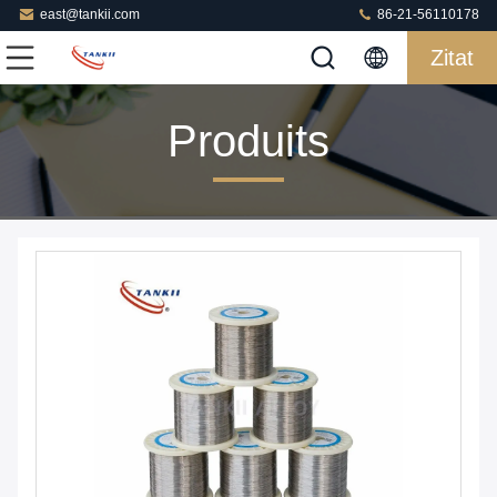
east@tankii.com
86-21-56110178
Zitat
Produits