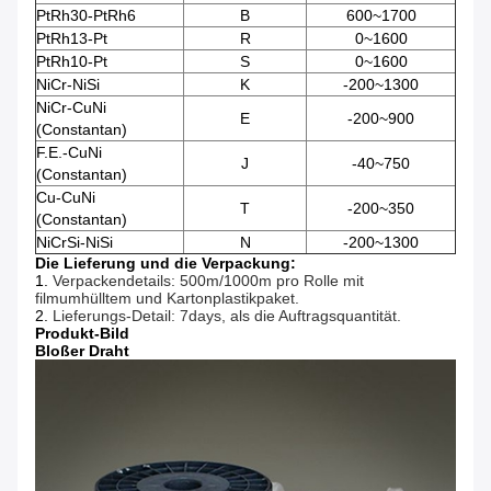
PtRh30-PtRh6
B
600~1700
PtRh13-Pt
R
0~1600
PtRh10-Pt
S
0~1600
NiCr-NiSi
K
-200~1300
NiCr-CuNi
E
-200~900
(Constantan)
F.E.-CuNi
J
-40~750
(Constantan)
Cu-CuNi
T
-200~350
(Constantan)
NiCrSi-NiSi
N
-200~1300
Die Lieferung und die Verpackung:
1.
Verpackendetails: 500m/1000m pro Rolle mit
filmumhülltem und Kartonplastikpaket.
2.
Lieferungs-Detail: 7days, als die Auftragsquantität.
Produkt-Bild
Bloßer Draht